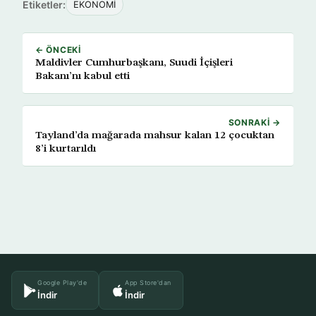
Etiketler:
EKONOMİ
← ÖNCEKI
Maldivler Cumhurbaşkanı, Suudi İçişleri
Bakanı’nı kabul etti
SONRAKI →
Tayland’da mağarada mahsur kalan 12 çocuktan
8’i kurtarıldı
Google Play'de
App Store'dan
İndir
İndir