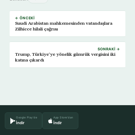
← ÖNCEKI
Suudi Arabistan mahkemesinden vatandaşlara
Zilhicce hilali çağrısı
SONRAKI →
Trump, Türkiye’ye yönelik gümrük vergisini iki
katına çıkardı
Google Play'de
App Store'dan
İndir
İndir