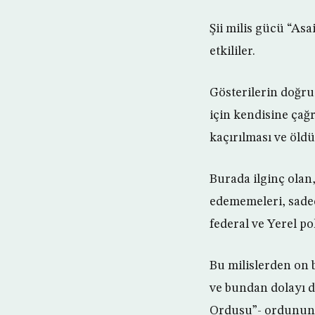
Şii milis gücü “Asa
etkililer.
Gösterilerin doğru
için kendisine çağr
kaçırılması ve öldü
Burada ilginç olan,
edememeleri, sadec
federal ve Yerel pol
Bu milislerden on b
ve bundan dolayı da
Ordusu”- ordunun b