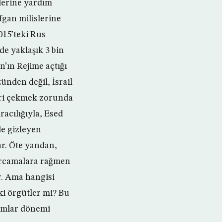
çlerine yardım
fgan milislerine
15’teki Rus
e yaklaşık 3 bin
n’ın Rejime açtığı
ünden değil, İsrail
geri çekmek zorunda
racılığıyla, Esed
e gizleyen
ar. Öte yandan,
harcamalara rağmen
r. Ama hangisi
aki örgütler mi? Bu
rımlar dönemi