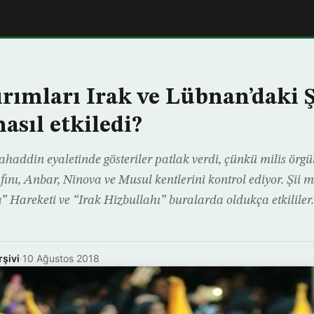
rımları Irak ve Lübnan’daki Ş
nasıl etkiledi?
haddin eyaletinde gösteriler patlak verdi, çünkü milis örgüt
fını, Anbar, Ninova ve Musul kentlerini kontrol ediyor. Şii m
” Hareketi ve “Irak Hizbullahı” buralarda oldukça etkililer.
rşivi
·
10 Ağustos 2018