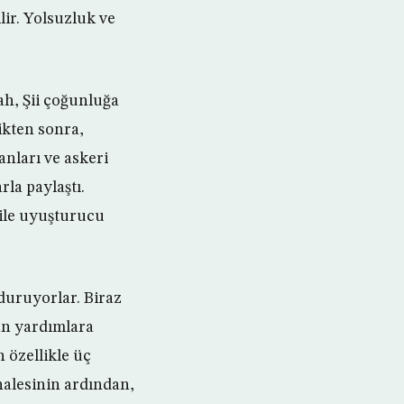
lir. Yolsuzluk ve
ah, Şii çoğunluğa
ikten sonra,
nları ve askeri
rla paylaştı.
bile uyuşturucu
nduruyorlar. Biraz
an yardımlara
 özellikle üç
halesinin ardından,