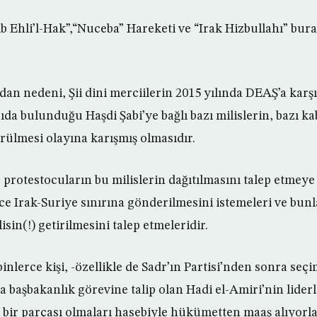
ib Ehli’l-Hak”,“Nuceba” Hareketi ve “Irak Hizbullahı” bur
dan nedeni, Şii dini merciilerin 2015 yılında DEAŞ’a kar
ıda bulunduğu Haşdi Şabi’ye bağlı bazı milislerin, bazı kab
rülmesi olayına karışmış olmasıdır.
 protestocuların bu milislerin dağıtılmasını talep etmeye
e Irak-Suriye sınırına gönderilmesini istemeleri ve bunl
isin(!) getirilmesini talep etmeleridir.
inlerce kişi, -özellikle de Sadr’ın Partisi’nden sonra seçi
 başbakanlık görevine talip olan Hadi el-Amiri’nin liderl
ir parçası olmaları hasebiyle hükümetten maaş alıyorlar