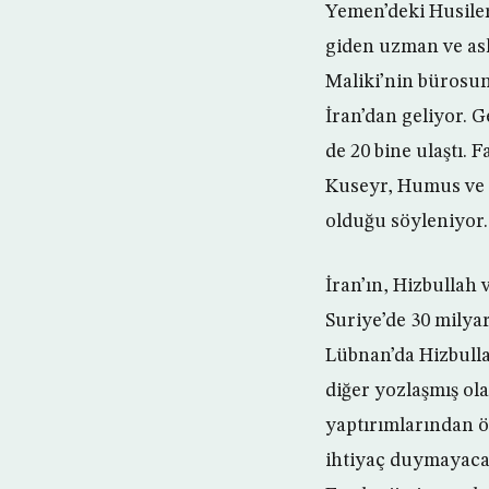
Yemen’deki Husile
giden uzman ve ask
Maliki’nin bürosun
İran’dan geliyor. G
de 20 bine ulaştı. 
Kuseyr, Humus ve H
olduğu söyleniyor.
İran’ın, Hizbullah 
Suriye’de 30 milya
Lübnan’da Hizbulla
diğer yozlaşmış ol
yaptırımlarından ön
ihtiyaç duymayacak