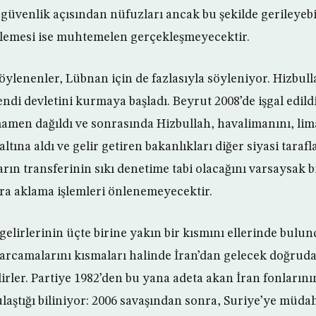
e güvenlik açısından nüfuzları ancak bu şekilde gerileyebi
ilemesi ise muhtemelen gerçekleşmeyecektir.
öylenenler, Lübnan için de fazlasıyla söyleniyor. Hizbull
ndi devletini kurmaya başladı. Beyrut 2008’de işgal edild
amen dağıldı ve sonrasında Hizbullah, havalimanını, lima
altına aldı ve gelir getiren bakanlıkları diğer siyasi tarafla
arın transferinin sıkı denetime tabi olacağını varsaysak 
para aklama işlemleri önlenemeyecektir.
elirlerinin üçte birine yakın bir kısmını ellerinde bulu
 harcamalarını kısmaları halinde İran’dan gelecek doğrud
rler. Partiye 1982’den bu yana adeta akan İran fonlarının
ulaştığı biliniyor: 2006 savaşından sonra, Suriye’ye müda