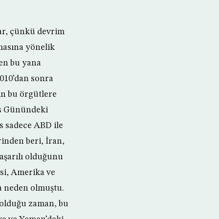
ılar, çünkü devrim
lmasına yönelik
rden bu yana
2010’dan sonra
ın bu örgütlere
üs Günündeki
is sadece ABD ile
inden beri, İran,
başarılı olduğunu
esi, Amerika ve
na neden olmuştu.
 olduğu zaman, bu