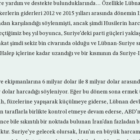
re yardım ve destekte bulunduklarında… Özellikle Lübn
erlerin giderleri 2012 ve 2015 yılları arasında dönemin 
dan karşılandığı söylenmişti, ancak şimdi Husilerin har
eçtiğimiz beş yıl boyunca, Suriye’deki parti güçleri yakla
Fakat şimdi sekiz bin civarında olduğu ve Lübnan-Suriye sı
alep içlerine kadar uzandığı ve bir kısmının da Suriye-I
ve ekipmanlarına 6 milyar dolar ile 8 milyar dolar arasın
r dolar harcadığı söyleniyor. Eğer bu dönem sona ermek
h, füzelerine yapışarak küçülmeye giderse, Lübnan devl
an taraflarla birlikte kontrol etmeye devam ederse, ABD’
ce bile sıkıntılı bir noktada bulunan İran’dan fazladan 
tır. Suriye’ye gelecek olursak, İran’ın en büyük harcama