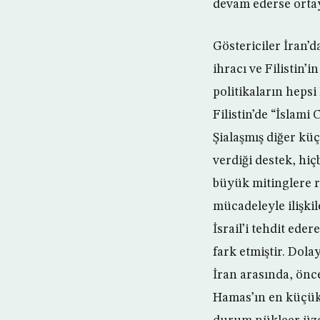
devam ederse ortay
Göstericiler İran’d
ihracı ve Filistin’
politikaların hepsi 
Filistin’de “İslami
Şialaşmış diğer kü
verdiği destek, h
büyük mitinglere ra
mücadeleyle ilişki
İsrail’i tehdit ed
fark etmiştir. Dola
İran arasında, önc
Hamas’ın en küçük 