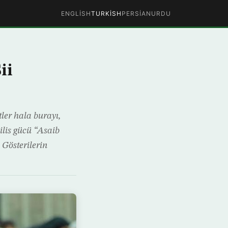
ENGLISH
TURKISH
PERSIAN
URDU
ii
ler hala burayı,
ilis gücü “Asaib
 Gösterilerin