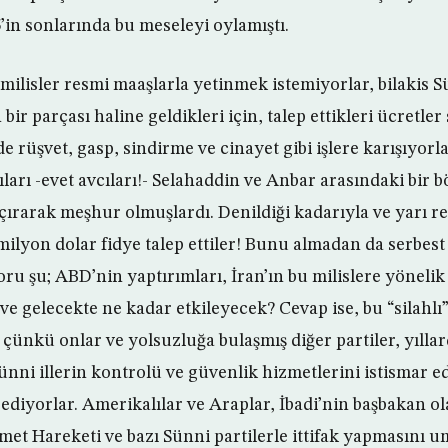
in sonlarında bu meseleyi oylamıştı.
 milisler resmi maaşlarla yetinmek istemiyorlar, bilakis Sü
ir parçası haline geldikleri için, talep ettikleri ücretler
 rüşvet, gasp, sindirme ve cinayet gibi işlere karışıyorla
cıları -evet avcıları!- Selahaddin ve Anbar arasındaki bir 
çırarak meşhur olmuşlardı. Denildiği kadarıyla ve yarı 
milyon dolar fidye talep ettiler! Bunu almadan da serbest
oru şu; ABD’nin yaptırımları, İran’ın bu milislere yöneli
ve gelecekte ne kadar etkileyecek? Cevap ise, bu “silahlı
çünkü onlar ve yolsuzluğa bulaşmış diğer partiler, yıllar
nni illerin kontrolü ve güvenlik hizmetlerini istismar ed
ediyorlar. Amerikalılar ve Araplar, İbadi’nin başbakan o
kmet Hareketi ve bazı Sünni partilerle ittifak yapmasını 