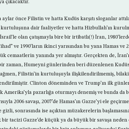
a çıkacaktır.
a aylar önce Filistin ve hatta Kudüs karşıtı sloganlar att
in kurtuluşuna dair faaliyetler ve hatta Hizbullah’ın kuru
İsrail’le olan çatışmayla bire bir irtibatlı(!) İran, 1980’le
 Cihad” ve 1990’ların ikinci yarısından bu yana Hamas ve 
çük cemaatlerin yanında yer almıştır. Gerçekten de, İran’
içbir zaman, Humeyni günlerinden beri düzenlenen Kud
ğmen, Filistin’in kurtuluşuyla ilişkilendirilmemiş, bilak
lendirilmiştir. Clinton döneminden ve Trump’ın ilk günler
erek Amerika’yla pazarlığa oturmayı denemiş ve bunda da 
yısıyla 2006 savaşı, 2007’de Hamas’ın Gazze’yi ele geçirm
e gizli, sonrasında ise açıktan müzakerelerin başlaması
bir tacizi Gazze’de küçük ya da büyük bir savaşa neden