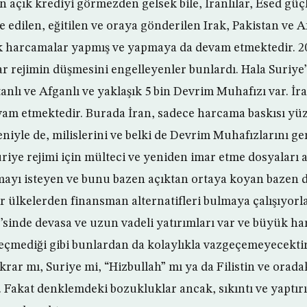
an açık krediyi görmezden gelsek bile, İranlılar, Esed gü
 edilen, eğitilen ve oraya gönderilen Irak, Pakistan ve A
k harcamalar yapmış ve yapmaya da devam etmektedir. 20
 rejimin düşmesini engelleyenler bunlardı. Hala Suriye’d
stanlı ve Afganlı ve yaklaşık 5 bin Devrim Muhafızı var. İra
evam etmektedir. Burada İran, sadece harcama baskısı yüz
eniyle de, milislerini ve belki de Devrim Muhafızlarını 
Suriye rejimi için mülteci ve yeniden imar etme dosyaları a
ayı isteyen ve bunu bazen açıktan ortaya koyan bazen d
er ülkelerden finansman alternatifleri bulmaya çalışıyorl
e’sinde devasa ve uzun vadeli yatırımları var ve büyük 
eçmediği gibi bunlardan da kolaylıkla vazgeçemeyecekti
ikrar mı, Suriye mi, “Hizbullah” mı ya da Filistin ve orad
. Fakat denklemdeki bozukluklar ancak, sıkıntı ve yaptı