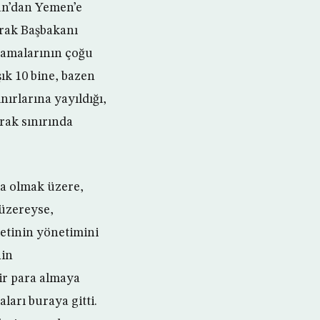
an’dan Yemen’e
Irak Başbakanı
camalarının çoğu
şık 10 bine, bazen
nırlarına yayıldığı,
rak sınırında
da olmak üzere,
 üzereyse,
etinin yönetimini
nin
bir para almaya
ları buraya gitti.