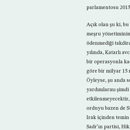
parlamentosu 2015’
Açık olan şu ki, bu
meşru yönetiminin b
ödenmediği takdirde
yılında, Katarlı av
bir operasyonla ka
göre bir milyar 15 
Öyleyse, şu anda s
yardımlarını şimdi 
etkilenmeyecektir, 
orduyu bazen de Sü
Irak içinden temin 
Sadr’ın partisi, Hi