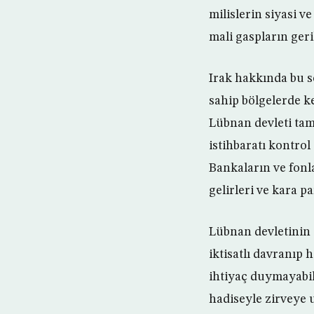
milislerin siyasi v
mali gaspların ger
Irak hakkında bu s
sahip bölgelerde ke
Lübnan devleti tam
istihbaratı kontrol 
Bankaların ve fonl
gelirleri ve kara 
Lübnan devletinin g
iktisatlı davranıp
ihtiyaç duymayabili
hadiseyle zirveye 