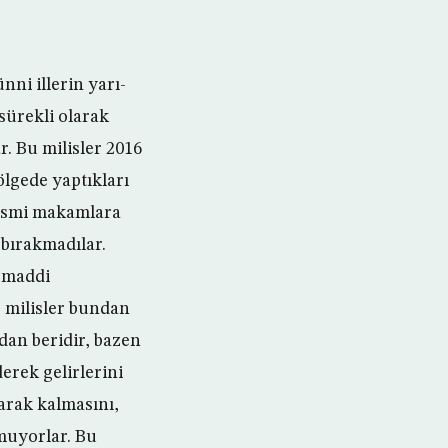
nni illerin yarı-
 sürekli olarak
r. Bu milisler 2016
bölgede yaptıkları
resmi makamlara
 bırakmadılar.
k maddi
” milisler bundan
dan beridir, bazen
erek gelirlerini
larak kalmasını,
umuyorlar. Bu