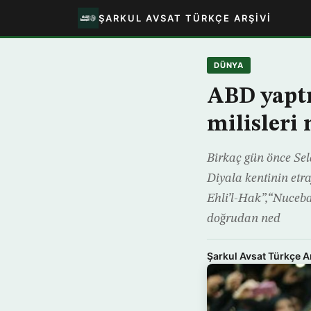
ŞARKUL AVSAT TÜRKÇE ARŞIVI
DÜNYA
ABD yaptı
milisleri 
Birkaç gün önce Sela
Diyala kentinin etra
Ehli’l-Hak”,“Nuceba
doğrudan ned
Şarkul Avsat Türkçe A