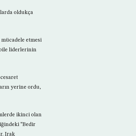
alarda oldukça
şı mücadele etmesi
ile liderlerinin
 cesaret
arın yerine ordu,
mlerde ikinci olan
iğindeki “Bedir
. Irak