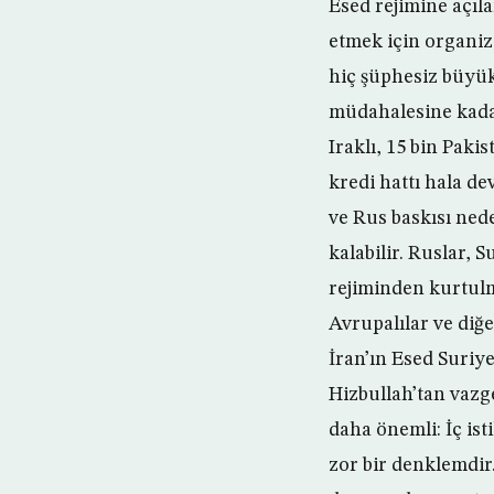
Esed rejimine açıl
etmek için organize
hiç şüphesiz büyü
müdahalesine kadar
Iraklı, 15 bin Paki
kredi hattı hala d
ve Rus baskısı ned
kalabilir. Ruslar, 
rejiminden kurtulm
Avrupalılar ve diğ
İran’ın Esed Suriy
Hizbullah’tan vazg
daha önemli: İç ist
zor bir denklemdir