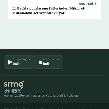
SONRAKI →
11 Eylül saldırılarının faillerinden Münir el-
Mutasaddık serbest bırakılıyor
Google Play'de
App Store'dan
İndir
İndir
Hakkımızda
Reklam
Kurallar ve Koşullar
Gizlilik Politikası