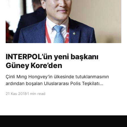
INTERPOL’ün yeni başkanı
Güney Kore’den
Çinli Mıng Hongvey’in ülkesinde tutuklanmasının
ardından boşalan Uluslararası Polis Teşkilatı
(INTERPOL) Başkanlığına Güney Koreli Kim Jong Yang
21 Kas 2018
1 min read
seçildi. INTERPOL Genel Kurulu’nun Dubai’deki
toplantısında yapılan seçimde, oyların 3’te 2’sini
kazanan Kim, teşkilatın yeni