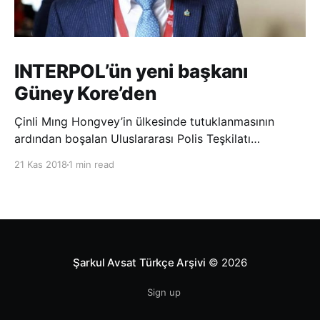
INTERPOL’ün yeni başkanı
Güney Kore’den
Çinli Mıng Hongvey’in ülkesinde tutuklanmasının
ardından boşalan Uluslararası Polis Teşkilatı
(INTERPOL) Başkanlığına Güney Koreli Kim Jong Yang
21 Kas 2018
1 min read
seçildi. INTERPOL Genel Kurulu’nun Dubai’deki
toplantısında yapılan seçimde, oyların 3’te 2’sini
kazanan Kim, teşkilatın yeni
Şarkul Avsat Türkçe Arşivi
© 2026
Sign up