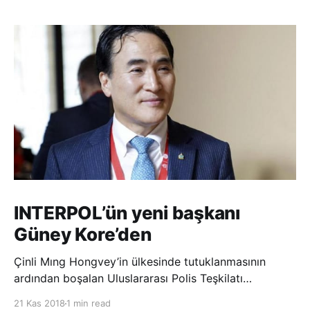
INTERPOL’ün yeni başkanı
Güney Kore’den
Çinli Mıng Hongvey’in ülkesinde tutuklanmasının
ardından boşalan Uluslararası Polis Teşkilatı
(INTERPOL) Başkanlığına Güney Koreli Kim Jong Yang
21 Kas 2018
1 min read