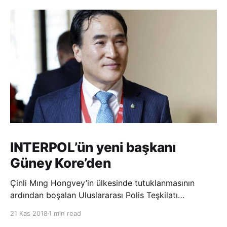
INTERPOL’ün yeni başkanı
Güney Kore’den
Çinli Mıng Hongvey’in ülkesinde tutuklanmasının
ardından boşalan Uluslararası Polis Teşkilatı
(INTERPOL) Başkanlığına Güney Koreli Kim Jong Yang
21 Kas 2018
1 min read
seçildi. INTERPOL Genel Kurulu’nun Dubai’deki