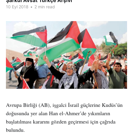
Şarkul Avsat Türkçe Arşivi
10 Eyl 2018
•
2 min read
Avrupa Birliği (AB), işgalci İsrail güçlerine Kudüs’ün
doğusunda yer alan Han el-Ahmer’de yıkımların
başlatılması kararını gözden geçirmesi için çağrıda
bulundu.