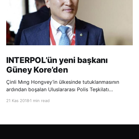
INTERPOL’ün yeni başkanı
Güney Kore’den
Çinli Mıng Hongvey’in ülkesinde tutuklanmasının
ardından boşalan Uluslararası Polis Teşkilatı
(INTERPOL) Başkanlığına Güney Koreli Kim Jong Yang
21 Kas 2018
1 min read
seçildi. INTERPOL Genel Kurulu’nun Dubai’deki
toplantısında yapılan seçimde, oyların 3’te 2’sini
kazanan Kim, teşkilatın yeni