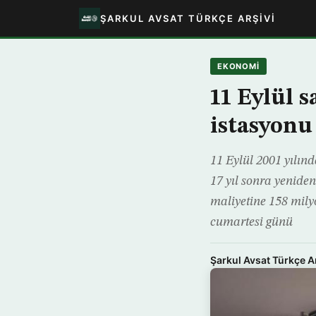
ŞARKUL AVSAT TÜRKÇE ARŞIVI
EKONOMİ
11 Eylül s
istasyonu
11 Eylül 2001 yılın
17 yıl sonra yenide
maliyetine 158 mily
cumartesi günü
Şarkul Avsat Türkçe A