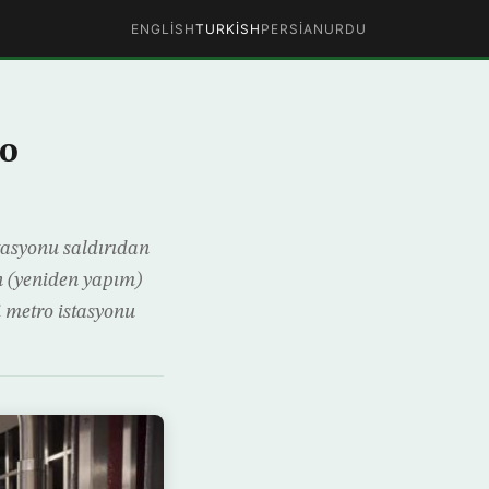
ENGLISH
TURKISH
PERSIAN
URDU
ro
tasyonu saldırıdan
n (yeniden yapım)
 metro istasyonu