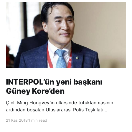
INTERPOL’ün yeni başkanı
Güney Kore’den
Çinli Mıng Hongvey’in ülkesinde tutuklanmasının
ardından boşalan Uluslararası Polis Teşkilatı
(INTERPOL) Başkanlığına Güney Koreli Kim Jong Yang
21 Kas 2018
1 min read
seçildi. INTERPOL Genel Kurulu’nun Dubai’deki
toplantısında yapılan seçimde, oyların 3’te 2’sini