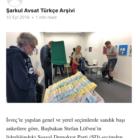
Şarkul Avsat Türkçe Arşivi
10 Eyl 2018
•
1 min read
İsveç’te yapılan genel ve yerel seçimlerde sandık başı
anketlere göre, Başbakan Stefan Löfven’in
liderliğindeki Sosyal Demokrat Parti (SD) seçimden