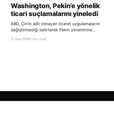
Washington, Pekin’e yönelik
ticari suçlamalarını yineledi
ABD, Çin’in adil olmayan ticaret uygulamalarını
değiştirmediği belirterek Pekin yönetimine
yönelik suçlamalarını yineledi. ABD Ticaret
21 Kas 2018
1 min read
Temsilciliği’nin Çin’in fikri mülkiyet ve teknoloji
transfer politikalarına dair hazırladığı ‘Section
301’ adlı soruşturma raporunun güncellenmiş
halinde
Sign up