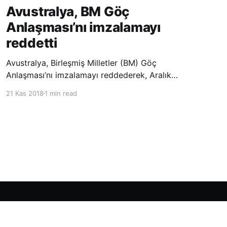
Avustralya, BM Göç
Anlaşması’nı imzalamayı
reddetti
Avustralya, Birleşmiş Milletler (BM) Göç
Anlaşması’nı imzalamayı reddederek, Aralık
ayında Fas’ta düzenlenecek olan uluslararası
21 Kas 2018
1 min read
konferansta BM üyesi ülkeler tarafından
imzalanması beklenen Küresel Göç
Sözleşmesi’ne katılmayacağını açıklayan
ülkelerin yer aldığı uzun listeye dahil oldu.
Powered by Ghost