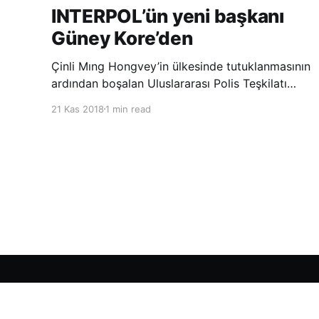
INTERPOL’ün yeni başkanı
Güney Kore’den
Çinli Mıng Hongvey’in ülkesinde tutuklanmasının
ardından boşalan Uluslararası Polis Teşkilatı
(INTERPOL) Başkanlığına Güney Koreli Kim
21 Kas 2018
1 min read
Jong Yang seçildi. INTERPOL Genel Kurulu’nun
Dubai’deki toplantısında yapılan seçimde,
oyların 3’te 2’sini kazanan Kim, teşkilatın yeni
Şarkul Avsat Türkçe Arşivi
© 2026