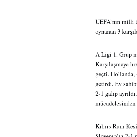
UEFA’nın milli 
oynanan 3 karşıl
A Ligi 1. Grup m
Karşılaşmaya hız
geçti. Hollanda,
getirdi. Ev sahi
2-1 galip ayrıld
mücadelesinden m
Kıbrıs Rum Kesi
Slovenya’yı 2-1 