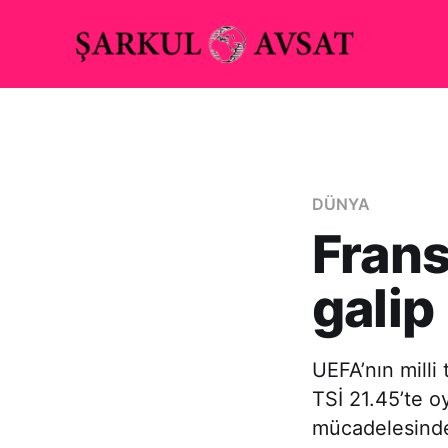
DÜNYA
Frans
galip
UEFA’nın mill
TSİ 21.45’te o
mücadelesinde 