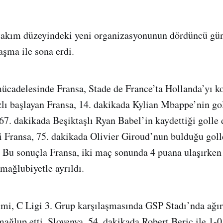
takım düzeyindeki yeni organizasyonunun dördüncü gün
aşma ile sona erdi.
ücadelesinde Fransa, Stade de France’ta Hollanda’yı ko
lı başlayan Fransa, 14. dakikada Kylian Mbappe’nin go
 67. dakikada Beşiktaşlı Ryan Babel’in kaydettiği goll
bi Fransa, 75. dakikada Olivier Giroud’nun bulduğu go
ı. Bu sonuçla Fransa, iki maç sonunda 4 puana ulaşırken
ağlubiyetle ayrıldı.
mi, C Ligi 3. Grup karşılaşmasında GSP Stadı’nda ağır
mağlup etti. Slovenya, 54. dakikada Robert Beric ile 1-0