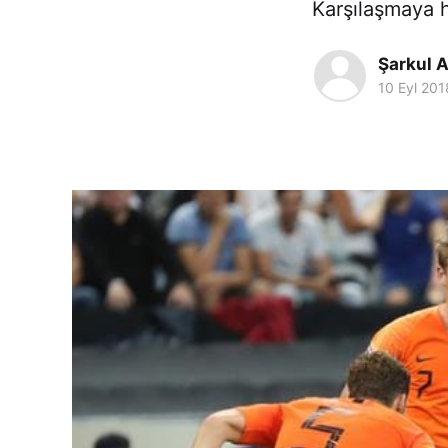
Karşılaşmaya h
Şarkul A
10 Eyl 201