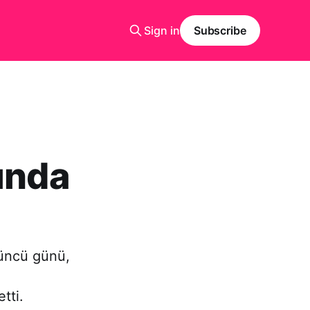
Sign in
Subscribe
ında
düncü günü,
tti.