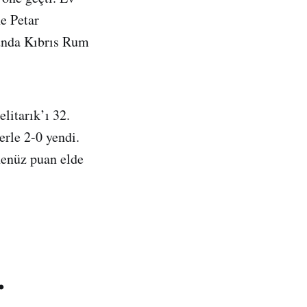
ne Petar
nunda Kıbrıs Rum
litarık’ı 32.
erle 2-0 yendi.
 henüz puan elde
.