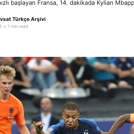
ızlı başlayan Fransa, 14. dakikada Kylian Mbapp
vsat Türkçe Arşivi
8
•
1 min read