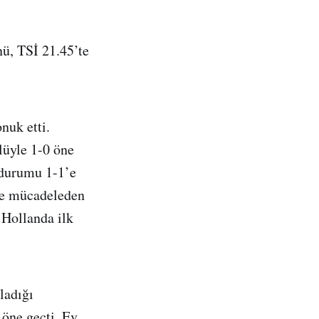
ü, TSİ 21.45’te
nuk etti.
lüyle 1-0 öne
e durumu 1-1’e
lle mücadeleden
 Hollanda ilk
ladığı
 öne geçti. Ev