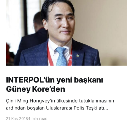
INTERPOL’ün yeni başkanı
Güney Kore’den
Çinli Mıng Hongvey’in ülkesinde tutuklanmasının
ardından boşalan Uluslararası Polis Teşkilatı
(INTERPOL) Başkanlığına Güney Koreli Kim Jong Yang
21 Kas 2018
1 min read
seçildi. INTERPOL Genel Kurulu’nun Dubai’deki
toplantısında yapılan seçimde, oyların 3’te 2’sini