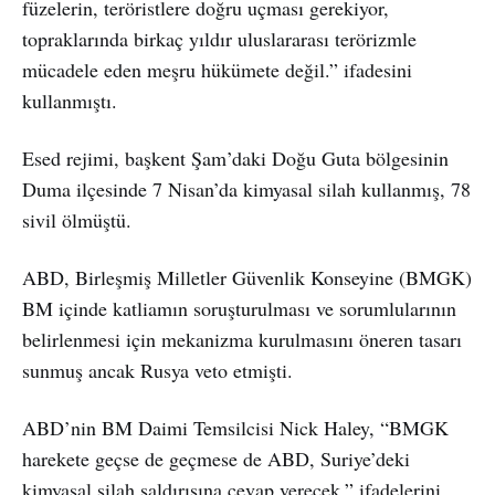
füzelerin, teröristlere doğru uçması gerekiyor,
topraklarında birkaç yıldır uluslararası terörizmle
mücadele eden meşru hükümete değil.” ifadesini
kullanmıştı.
Esed rejimi, başkent Şam’daki Doğu Guta bölgesinin
Duma ilçesinde 7 Nisan’da kimyasal silah kullanmış, 78
sivil ölmüştü.
ABD, Birleşmiş Milletler Güvenlik Konseyine (BMGK)
BM içinde katliamın soruşturulması ve sorumlularının
belirlenmesi için mekanizma kurulmasını öneren tasarı
sunmuş ancak Rusya veto etmişti.
ABD’nin BM Daimi Temsilcisi Nick Haley, “BMGK
harekete geçse de geçmese de ABD, Suriye’deki
kimyasal silah saldırısına cevap verecek.” ifadelerini