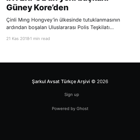
Güney Kore’den
Çinli Mıng Hongvey’in ülkesinde tutuklanmasının
ardından boşalan Uluslararası Polis Teşkilatı
(INTERPOL) Başkanlığına Güney Koreli Kim Jong Yang
21 Kas 2018
1 min read
seçildi. INTERPOL Genel Kurulu’nun Dubai’deki
toplantısında yapılan seçimde, oyların 3’te 2’sini
kazanan Kim, teşkilatın yeni
Şarkul Avsat Türkçe Arşivi
© 2026
Sign up
Powered by Ghost