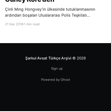
Çinli Mıng Hongvey’in ülkesinde tutuklanmasının
ardından boşalan Uluslararası Polis Teşkilatı
(INTERPOL) Başkanlığına Güney Koreli Kim Jong Yang
21 Kas 2018
1 min read
seçildi. INTERPOL Genel Kurulu’nun Dubai’deki
toplantısında yapılan seçimde, oyların 3’te 2’sini
kazanan Kim, teşkilatın yeni
Şarkul Avsat Türkçe Arşivi
© 2026
Sign up
Powered by Ghost