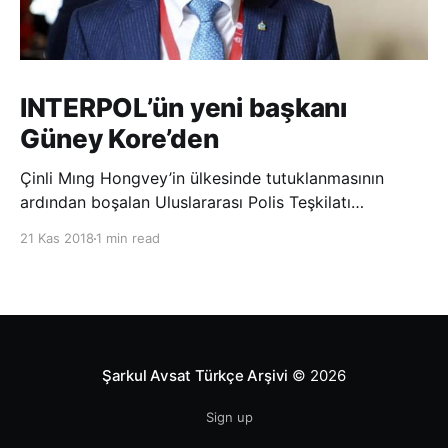
INTERPOL’ün yeni başkanı
Güney Kore’den
Çinli Mıng Hongvey’in ülkesinde tutuklanmasının
ardından boşalan Uluslararası Polis Teşkilatı
(INTERPOL) Başkanlığına Güney Koreli Kim Jong Yang
21 Kas 2018
1 min read
seçildi. INTERPOL Genel Kurulu’nun Dubai’deki
toplantısında yapılan seçimde, oyların 3’te 2’sini
kazanan Kim, teşkilatın yeni
Şarkul Avsat Türkçe Arşivi
© 2026
Sign up