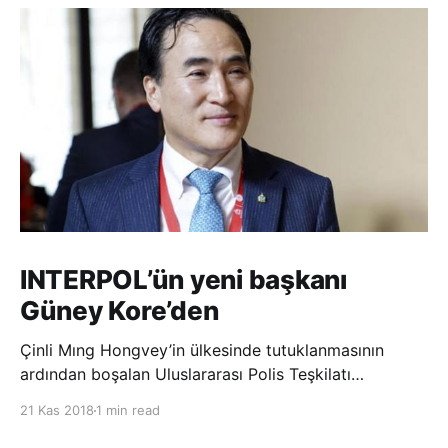
INTERPOL’ün yeni başkanı
Güney Kore’den
Çinli Mıng Hongvey’in ülkesinde tutuklanmasının
ardından boşalan Uluslararası Polis Teşkilatı
(INTERPOL) Başkanlığına Güney Koreli Kim Jong Yang
21 Kas 2018
1 min read
seçildi. INTERPOL Genel Kurulu’nun Dubai’deki
toplantısında yapılan seçimde, oyların 3’te 2’sini