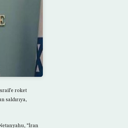
rail’e roket
un saldırıya,
Netanyahu, “İran