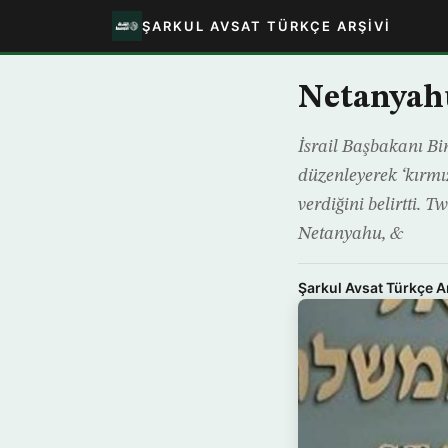
ŞARKUL AVSAT TÜRKÇE ARŞIVI
Netanyahu
İsrail Başbakanı Bin
düzenleyerek ‘kırmız
verdiğini belirtti.
Netanyahu, &
Şarkul Avsat Türkçe A