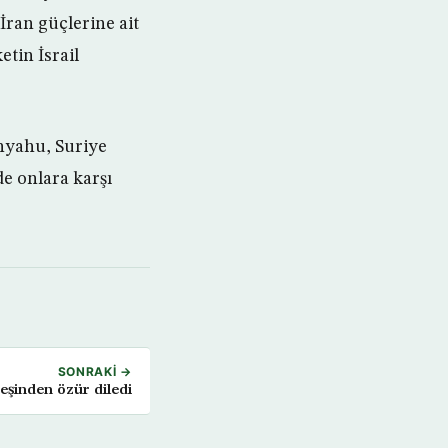
 İran güçlerine ait
etin İsrail
anyahu, Suriye
de onlara karşı
SONRAKI →
 eşinden özür diledi