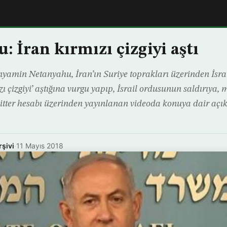
: İran kırmızı çizgiyi aştı
yamin Netanyahu, İran’ın Suriye toprakları üzerinden İsrail’
ı çizgiyi’ aştığına vurgu yapıp, İsrail ordusunun saldırıya, mi
 Twitter hesabı üzerinden yayınlanan videoda konuya dair a
rşivi
·
11 Mayıs 2018