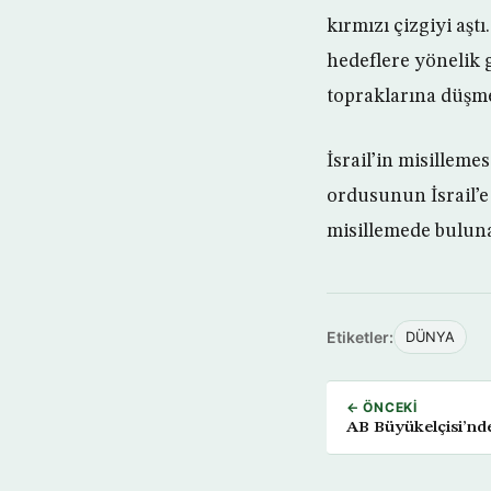
kırmızı çizgiyi aştı
hedeflere yönelik g
topraklarına düşmed
İsrail’in misillem
ordusunun İsrail’e 
misillemede buluna
Etiketler:
DÜNYA
← ÖNCEKI
AB Büyükelçisi’nd