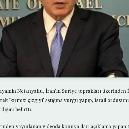
inyamin Netanyahu, İran’ın Suriye toprakları üzerinden İs
rek ‘kırmızı çizgiyi’ aştığına vurgu yapıp, İsrail ordusun
diğini belirtti.
erinden yayınlanan videoda konuya dair açıklama yapan 