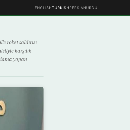
ENGLISH
TURKISH
PERSIAN
URDU
e roket saldırısı
sliyle karşılık
çıklama yapan