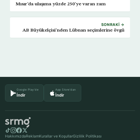
Mısır’da ulaşıma yüzde 250’ye varan zam
SONRAKI →
AB Büyükelçisi’nden Lübnan seçimlerine övgü
Google Play'de
App Store'dan
İndir
İndir
Hakkımızda
Reklam
Kurallar ve Koşullar
Gizlilik Politikası