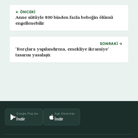
← ÖNCEKI
Anne sütüyle 800 binden fazla bebeğin ölümü
engellenebilir
SONRAKI →
‘Borçlara yapılandırma, emekliye ikramiye’
tasarısı yasalaştı
Google Play'de
App Store'dan
İndir
İndir