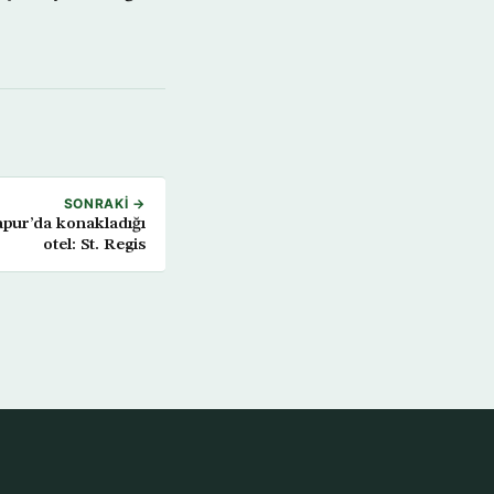
SONRAKI →
apur’da konakladığı
otel: St. Regis