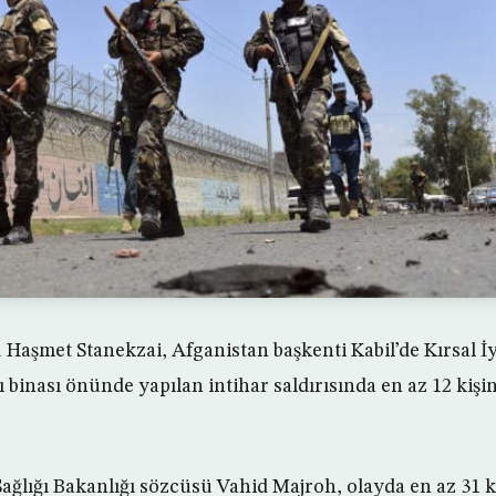
 Haşmet Stanekzai, Afganistan başkenti Kabil’de Kırsal İy
 binası önünde yapılan intihar saldırısında en az 12 kiş
ğlığı Bakanlığı sözcüsü Vahid Majroh, olayda en az 31 ki