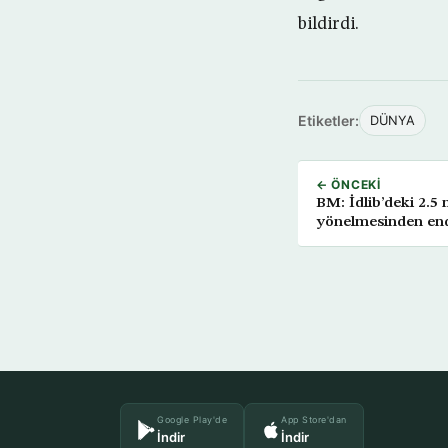
bildirdi.
Etiketler:
DÜNYA
← ÖNCEKI
BM: İdlib’deki 2.5 
yönelmesinden end
Google Play'de
App Store'dan
İndir
İndir