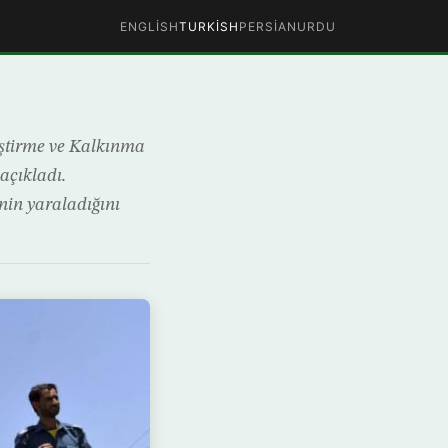
ENGLISH
TURKISH
PERSIAN
URDU
eştirme ve Kalkınma
açıkladı.
nin yaraladığını