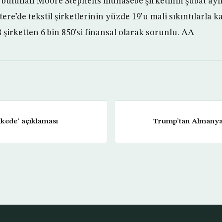
 bulunan Moore Stephens muhasebe şirketinin şubat ayı
tere’de tekstil şirketlerinin yüzde 19’u mali sıkıntılarla ka
 şirketten 6 bin 850’si finansal olarak sorunlu. AA
ikede’ açıklaması
Trump’tan Almanya