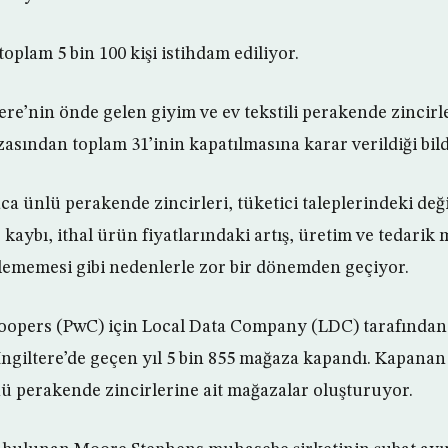
oplam 5 bin 100 kişi istihdam ediliyor.
tere’nin önde gelen giyim ve ev tekstili perakende zincir
asından toplam 31’inin kapatılmasına karar verildiği bildi
ca ünlü perakende zincirleri, tüketici taleplerindeki deği
 kaybı, ithal ürün fiyatlarındaki artış, üretim ve tedarik 
lememesi gibi nedenlerle zor bir dönemden geçiyor.
opers (PwC) için Local Data Company (LDC) tarafından
İngiltere’de geçen yıl 5 bin 855 mağaza kapandı. Kapana
nü perakende zincirlerine ait mağazalar oluşturuyor.