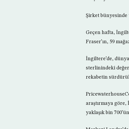
Şirket bünyesinde t
Geçen hafta, İngil
Fraser’ın, 59 mağaz
İngiltere’de, dünya
sterlinindeki değer
rekabetin sürdürü
PricewaterhouseCo
araştırmaya göre, 
yaklaşık bin 700’ü