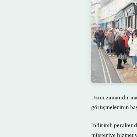
Uzun zamandır mali
görüşmelerinin baş
İndirimli perakend
müşteriye hizmet v