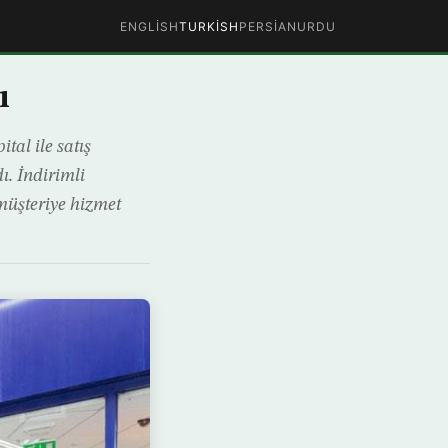
ENGLISH
TURKISH
PERSIAN
URDU
ı
al ile satış
. İndirimli
müşteriye hizmet