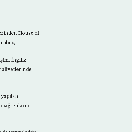
lerinden House of
rilmişti.
şim, İngiliz
maliyetlerinde
 yapılan
n mağazaların