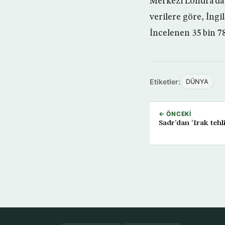
Merkezi Londra’da
verilere göre, İngil
İncelenen 35 bin 78
Etiketler:
DÜNYA
← ÖNCEKI
Sadr’dan ‘Irak tehl