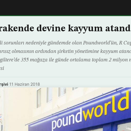
erakende devine kayyum atand
 sorunları nedeniyle gündemde olan Poundworld’ün, R Capit
rısız olmasının ardından şirketin yönetimine kayyum atandı
ngiltere’de 355 mağaza ile günde ortalama toplam 2 milyon 
si
rşivi
·
11 Haziran 2018