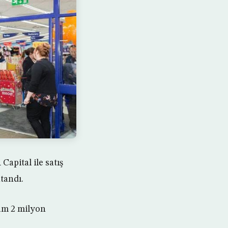
pital ile satış
tandı.
lam 2 milyon