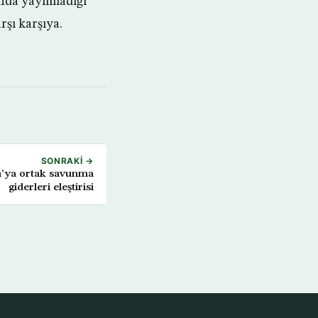
nda yayımladığı
rşı karşıya.
SONRAKI →
’ya ortak savunma
giderleri eleştirisi