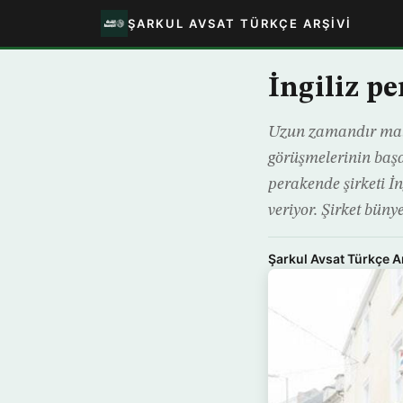
ŞARKUL AVSAT TÜRKÇE ARŞIVI
İngiliz p
Uzun zamandır mali
görüşmelerinin başa
perakende şirketi İ
veriyor. Şirket bünye
Şarkul Avsat Türkçe A