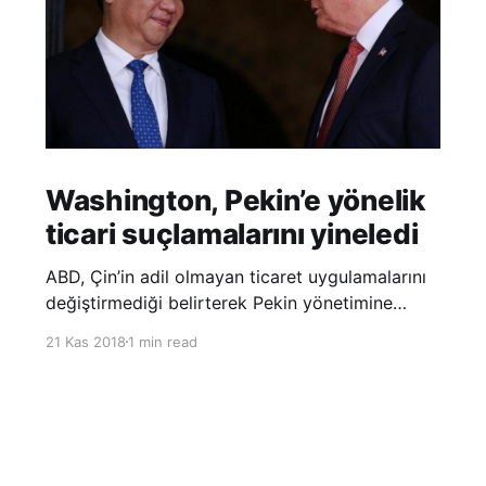
Washington, Pekin’e yönelik
ticari suçlamalarını yineledi
ABD, Çin’in adil olmayan ticaret uygulamalarını
değiştirmediği belirterek Pekin yönetimine
yönelik suçlamalarını yineledi. ABD Ticaret
21 Kas 2018
1 min read
Temsilciliği’nin Çin’in fikri mülkiyet ve teknoloji
transfer politikalarına dair hazırladığı ‘Section
301’ adlı soruşturma raporunun güncellenmiş
halinde