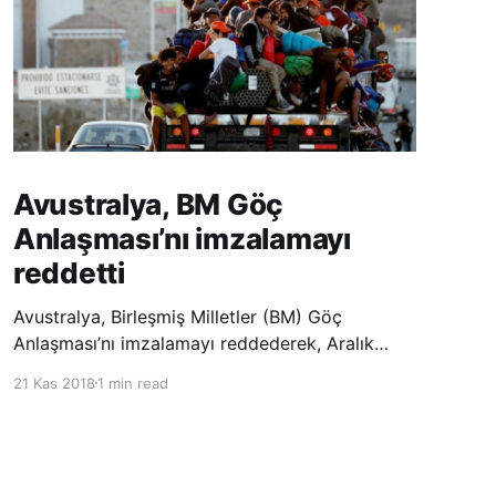
Avustralya, BM Göç
Anlaşması’nı imzalamayı
reddetti
Avustralya, Birleşmiş Milletler (BM) Göç
Anlaşması’nı imzalamayı reddederek, Aralık
ayında Fas’ta düzenlenecek olan uluslararası
21 Kas 2018
1 min read
konferansta BM üyesi ülkeler tarafından
imzalanması beklenen Küresel Göç
Sözleşmesi’ne katılmayacağını açıklayan
ülkelerin yer aldığı uzun listeye dahil oldu.