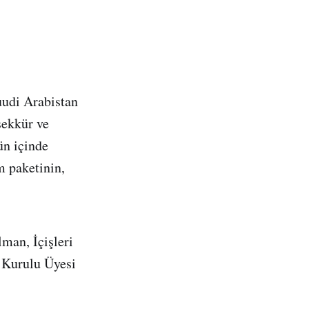
uudi Arabistan
şekkür ve
ün içinde
 paketinin,
man, İçişleri
 Kurulu Üyesi