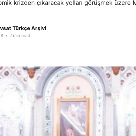
omik krizden çıkaracak yolları görüşmek üzere 
vsat Türkçe Arşivi
18
•
2 min read