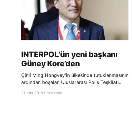
INTERPOL’ün yeni başkanı
Güney Kore’den
Çinli Mıng Hongvey’in ülkesinde tutuklanmasının
ardından boşalan Uluslararası Polis Teşkilatı
(INTERPOL) Başkanlığına Güney Koreli Kim
21 Kas 2018
1 min read
Jong Yang seçildi. INTERPOL Genel Kurulu’nun
Dubai’deki toplantısında yapılan seçimde,
oyların 3’te 2’sini kazanan Kim, teşkilatın yeni