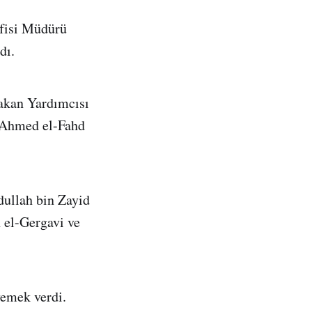
Ofisi Müdürü
dı.
bakan Yardımcısı
 Ahmed el-Fahd
dullah bin Zayid
el-Gergavi ve
yemek verdi.