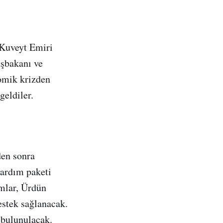
 Kuveyt Emiri
şbakanı ve
omik krizden
geldiler.
den sonra
yardım paketi
ımlar, Ürdün
estek sağlanacak.
 bulunulacak.