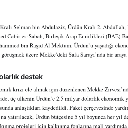
 Kralı Selman bin Abdulaziz, Ürdün Kralı 2. Abdullah,
d Cabir es-Sabah, Birleşik Arap Emirlikleri (BAE) Ba
hammed bin Raşid Al Mektum, Ürdün’ü yaşadığı ekon
ı görüşmek üzere Mekke’deki Safa Sarayı’nda bir araya 
olarlık destek
omik krizi ele almak için düzenlenen Mekke Zirvesi’n
ride, üç ülkenin Ürdün’e 2.5 milyar dolarlık ekonomik 
unda anlaştıkları kaydedildi. Paket çerçevesinde yard
a yatırılacak, Ürdün bütçesine 5 yıl boyunca her yıl d
lkınma projeleri için kalkınma fonlarına mali yardımda