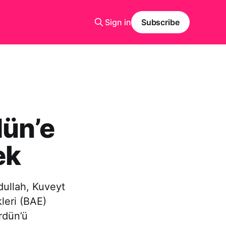
Sign in
Subscribe
dün’e
ek
dullah, Kuveyt
leri (BAE)
rdün’ü