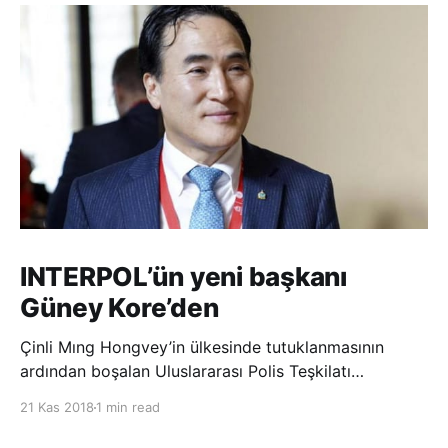
INTERPOL’ün yeni başkanı
Güney Kore’den
Çinli Mıng Hongvey’in ülkesinde tutuklanmasının
ardından boşalan Uluslararası Polis Teşkilatı
(INTERPOL) Başkanlığına Güney Koreli Kim Jong Yang
21 Kas 2018
1 min read
seçildi. INTERPOL Genel Kurulu’nun Dubai’deki
toplantısında yapılan seçimde, oyların 3’te 2’sini