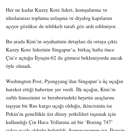
Her ne kadar Kuzey Kore lideri, komşularına ve
uluslararası topluma uzlaşma ve diyalog kapılarını
açıyor gözükse de tehlikeli tarafı göz ardı edilmiyor.
Bu arada Kim’in seyahatinin detayları da ortaya çıktı.
Kuzey Kore liderinin Singapur’a, birkaç hafta önce
Çin’e uçtuğu İlyuşin-62 ile gitmesi bekleniyordu ancak
öyle olmadı.
Washington Post, Pyongyang’dan Singapur’a üç uçağın
hareket ettiği haberine yer verdi. İlk uçağın, Kim’in
zırhlı limuzinini ve beraberindeki heyetin araçlarını
taşıyan bir Rus kargo uçağı olduğu, ikincisinin ise
Pekin’in genellikle üst düzey yetkilileri taşımak için
kullandığı Çin Hava Yollarına ait bir ‘Boeing 747’
yolcu uçağı olduğu belirtildi. Sonuncusunun ise, İlyuşin