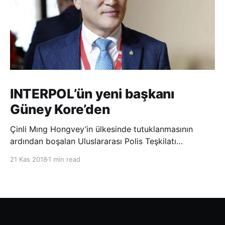
INTERPOL’ün yeni başkanı
Güney Kore’den
Çinli Mıng Hongvey’in ülkesinde tutuklanmasının
ardından boşalan Uluslararası Polis Teşkilatı
(INTERPOL) Başkanlığına Güney Koreli Kim Jong Yang
21 Kas 2018
1 min read
seçildi. INTERPOL Genel Kurulu’nun Dubai’deki
toplantısında yapılan seçimde, oyların 3’te 2’sini
kazanan Kim, teşkilatın yeni