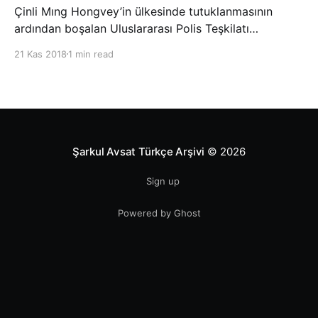
Çinli Mıng Hongvey’in ülkesinde tutuklanmasının
ardından boşalan Uluslararası Polis Teşkilatı
(INTERPOL) Başkanlığına Güney Koreli Kim Jong Yang
21 Kas 2018
1 min read
seçildi. INTERPOL Genel Kurulu’nun Dubai’deki
toplantısında yapılan seçimde, oyların 3’te 2’sini
kazanan Kim, teşkilatın yeni
Şarkul Avsat Türkçe Arşivi
© 2026
Sign up
Powered by Ghost