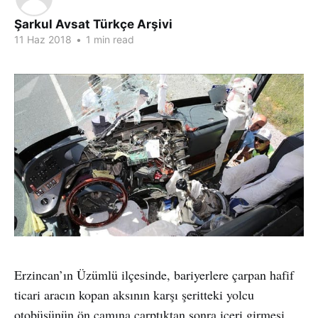
Şarkul Avsat Türkçe Arşivi
11 Haz 2018
•
1 min read
Erzincan’ın Üzümlü ilçesinde, bariyerlere çarpan hafif
ticari aracın kopan aksının karşı şeritteki yolcu
otobüsünün ön camına çarptıktan sonra içeri girmesi