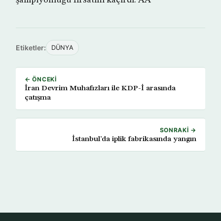
şampiyonluğu fırsatını kaçırdı. AA
Etiketler:
DÜNYA
← ÖNCEKI
İran Devrim Muhafızları ile KDP-İ arasında
çatışma
SONRAKI →
İstanbul’da iplik fabrikasında yangın