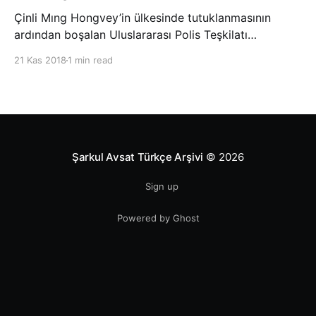
Çinli Mıng Hongvey’in ülkesinde tutuklanmasının
ardından boşalan Uluslararası Polis Teşkilatı
(INTERPOL) Başkanlığına Güney Koreli Kim Jong Yang
21 Kas 2018
1 min read
seçildi. INTERPOL Genel Kurulu’nun Dubai’deki
toplantısında yapılan seçimde, oyların 3’te 2’sini
kazanan Kim, teşkilatın yeni
Şarkul Avsat Türkçe Arşivi
© 2026
Sign up
Powered by Ghost