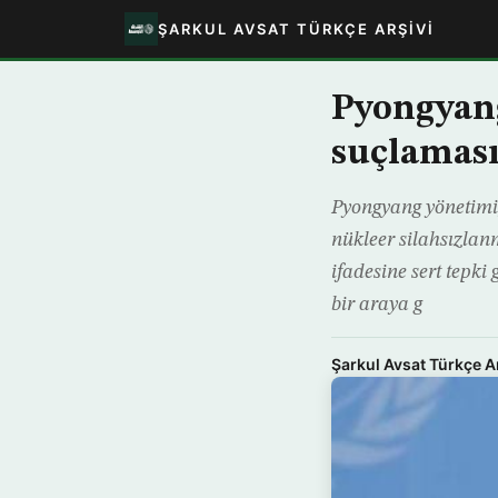
ŞARKUL AVSAT TÜRKÇE ARŞIVI
Pyongyang
suçlamas
Pyongyang yönetimi,
nükleer silahsızlan
ifadesine sert tepk
bir araya g
Şarkul Avsat Türkçe A