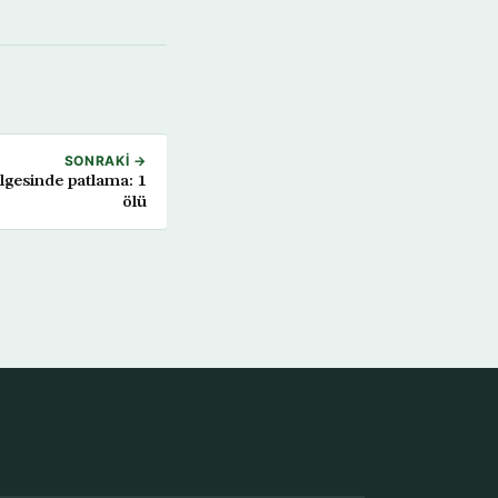
SONRAKI →
ölgesinde patlama: 1
ölü