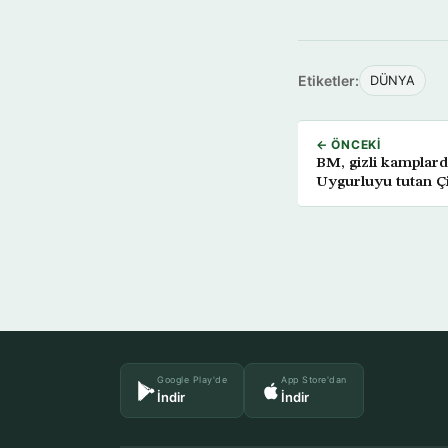
Etiketler:
DÜNYA
← ÖNCEKI
BM, gizli kamplard
Uygurluyu tutan Çi
Google Play'de
App Store'dan
İndir
İndir