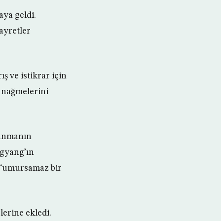
ya geldi.
ayretler
 ve istikrar için
m nağmelerini
zlanmanın
ngyang’ın
, ‘umursamaz bir
lerine ekledi.