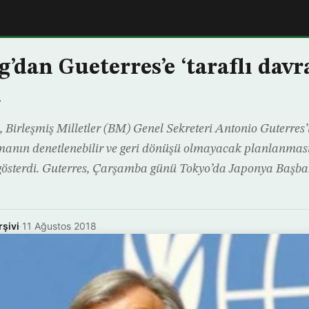
’dan Gueterres’e ‘taraflı dav
ı
 Birleşmiş Milletler (BM) Genel Sekreteri Antonio Guterres
manın denetlenebilir ve geri dönüşü olmayacak planlanması 
i gösterdi. Guterres, Çarşamba günü Tokyo’da Japonya Başba
rşivi
·
11 Ağustos 2018