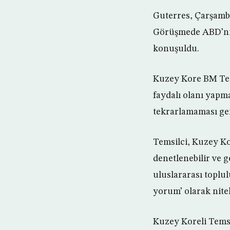
Guterres, Çarşamba
Görüşmede ABD’nin
konuşuldu.
Kuzey Kore BM Tems
faydalı olanı yapm
tekrarlamaması ger
Temsilci, Kuzey Ko
denetlenebilir ve 
uluslararası toplul
yorum’ olarak nitel
Kuzey Koreli Temsil