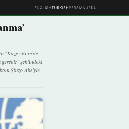
ENGLISH
TURKISH
PERSIAN
URDU
ranma’
’in “Kuzey Kore’de
gerekir” şeklindeki
kanı Şinzo Abe’yle