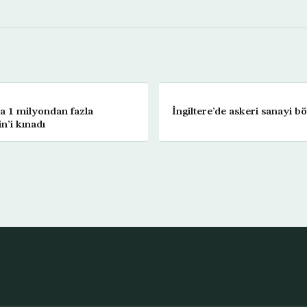
a 1 milyondan fazla
İngiltere’de askeri sanayi b
n’i kınadı