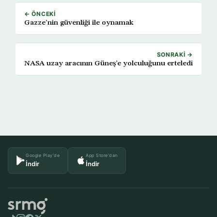
← ÖNCEKI
Gazze’nin güvenliği ile oynamak
SONRAKI →
NASA uzay aracının Güneş’e yolculuğunu erteledi
Google Play'de
App Store'dan
İndir
İndir