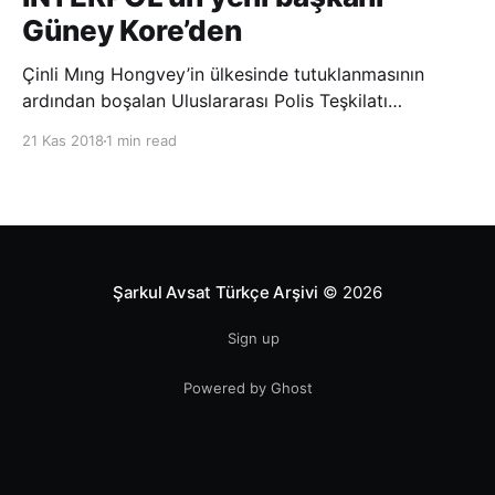
Güney Kore’den
Çinli Mıng Hongvey’in ülkesinde tutuklanmasının
ardından boşalan Uluslararası Polis Teşkilatı
(INTERPOL) Başkanlığına Güney Koreli Kim Jong Yang
21 Kas 2018
1 min read
seçildi. INTERPOL Genel Kurulu’nun Dubai’deki
toplantısında yapılan seçimde, oyların 3’te 2’sini
kazanan Kim, teşkilatın yeni
Şarkul Avsat Türkçe Arşivi
© 2026
Sign up
Powered by Ghost