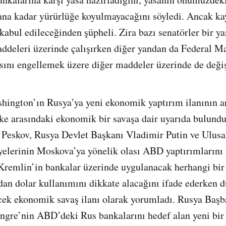
ana kadar yürürlüğe koyulmayacağını söyledi. Ancak ka
 kabul edileceğinden şüpheli. Zira bazı senatörler bir y
addeleri üzerinde çalışırken diğer yandan da Federal 
ını engellemek üzere diğer maddeler üzerinde de değişi
hington’ın Rusya’ya yeni ekonomik yaptırım ilanının a
lke arasındaki ekonomik bir savaşa dair uyarıda bulund
 Peskov, Rusya Devlet Başkanı Vladimir Putin ve Ulusa
yelerinin Moskova’ya yönelik olası ABD yaptırımlarını
, Kremlin’in bankalar üzerinde uygulanacak herhangi bir
an dolar kullanımını dikkate alacağını ifade ederken 
ecek ekonomik savaş ilanı olarak yorumladı. Rusya Baş
gre’nin ABD’deki Rus bankalarını hedef alan yeni bir