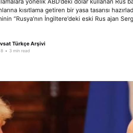
amalara yönelik ABD’deki dolar kullanan Rus ba
arına kısıtlama getiren bir yasa tasarısı hazırlad
nin “Rusya’nın İngiltere’deki eski Rus ajan Serg
vsat Türkçe Arşivi
18
•
3 min read