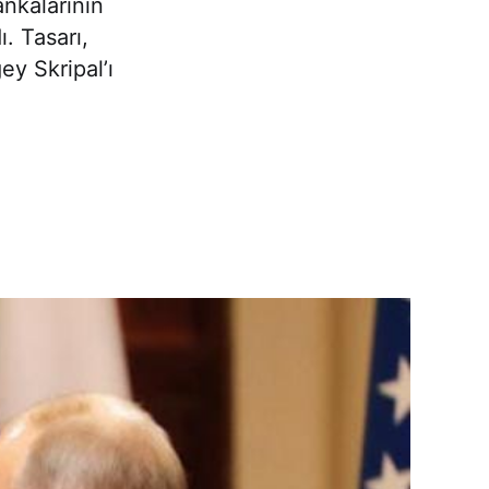
nkalarının
ı. Tasarı,
ey Skripal’ı