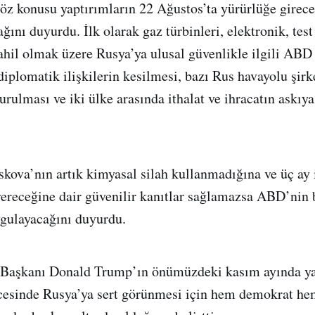
z konusu yaptırımların 22 Ağustos’ta yürürlüğe gireceğ
ğını duyurdu. İlk olarak gaz türbinleri, elektronik, tes
dahil olmak üzere Rusya’ya ulusal güvenlikle ilgili ABD 
 diplomatik ilişkilerin kesilmesi, bazı Rus havayolu şir
urulması ve iki ülke arasında ithalat ve ihracatın askıy
kova’nın artık kimyasal silah kullanmadığına ve üç ay
vereceğine dair güvenilir kanıtlar sağlamazsa ABD’nin b
ygulayacağını duyurdu.
 Başkanı Donald Trump’ın önümüzdeki kasım ayında y
ncesinde Rusya’ya sert görünmesi için hem demokrat he