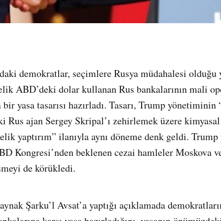
aki demokratlar, seçimlere Rusya müdahalesi olduğu
elik ABD’deki dolar kullanan Rus bankalarının mali op
n bir yasa tasarısı hazırladı. Tasarı, Trump yönetiminin
ski Rus ajan Sergey Skripal’ı zehirlemek üzere kimyasal
elik yaptırım” ilanıyla aynı döneme denk geldi. Trump
ABD Kongresi’nden beklenen cezai hamleler Moskova v
şmeyi de körükledi.
aynak Şarku’l Avsat’a yaptığı açıklamada demokratları
nkalarına karşı yasa hazırladığını, yasanın önümüzdeki