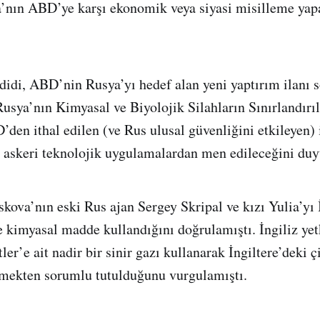
’nın ABD’ye karşı ekonomik veya siyasi misilleme yap
idi, ABD’nin Rusya’yı hedef alan yeni yaptırım ilanı s
sya’nın Kimyasal ve Biyolojik Silahların Sınırlandır
en ithal edilen (ve Rus ulusal güvenliğini etkileyen) il
e askeri teknolojik uygulamalardan men edileceğini duy
ova’nın eski Rus ajan Sergey Skripal ve kızı Yulia’yı 
 kimyasal madde kullandığını doğrulamıştı. İngiliz yetk
er’e ait nadir bir sinir gazı kullanarak İngiltere’deki çif
emekten sorumlu tutulduğunu vurgulamıştı.