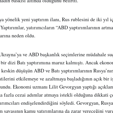
adın baskısı altında olduğunu belirtti.
 yönelik yeni yaptırım ilanı, Rus rublesini de iki yıl 
. Yaptırımlar, yatırımcıların “ABD yaptırımlarının artma
larına neden oldu.
Ukrayna’ya ve ABD başkanlık seçimlerine müdahale su
k bir dizi Batı yaptırımına maruz kalmıştı. Ancak ekonom
 keskin düşüşün ABD ve Batı yaptırımlarının Rusya’nı
ilerini etkilemeye ve azaltmaya başladığının açık bir i
avundu. Ekonomi uzmanı Lilit Gevorgyan yaptığı açık
 fazla cezai adımlar atmaya istekli olduğuna dikkati ç
ırımcıları endişelendirdiğini söyledi. Gevorgyan, Rusya’
m savaşının kamu yatırımlarına da zarar vereceğini vur