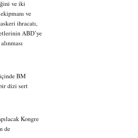
ini ve iki
t ekipmanı ve
askeri ihracatı,
ketlerinin ABD’ye
a alınması
 içinde BM
ir dizi sert
apılacak Kongre
m de