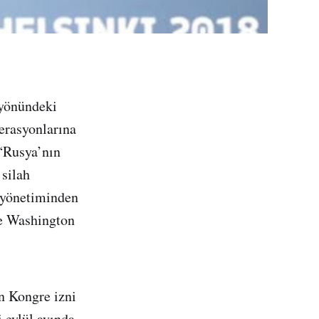
 yönündeki
erasyonlarına
 “Rusya’nın
 silah
 yönetiminden
e Washington
n Kongre izni
 eylül ayında