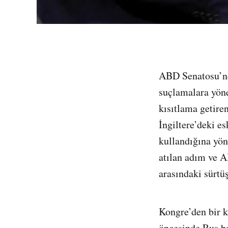
ABD Senatosu’nd
suçlamalara yön
kısıtlama getire
İngiltere’deki e
kullandığına yön
atılan adım ve 
arasındaki sürtü
Kongre’den bir k
öncesinde Rus ba