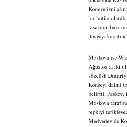
Kongre izni alın
bir bütün olarak
tasarının bazı m
dosyayı kapatmas
Moskova ise Was
Ağustos’ta iki ü
sözcüsü Dmitriy
Konseyi daimi ü
belirtti. Peskov
Moskova tarafınd
tepkiyi tetikley
Medvedev de Kon