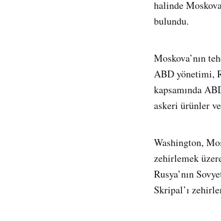
halinde Moskova
bulundu.
Moskova’nın tehd
ABD yönetimi, Ru
kapsamında ABD’d
askeri ürünler v
Washington, Mosk
zehirlemek üzere
Rusya’nın Sovyetl
Skripal’ı zehirl