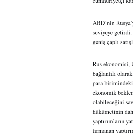
cumhuriyetçi kan
ABD’nin Rusya’ya
seviyeye getirdi
geniş çaplı satış
Rus ekonomisi, 
bağlantılı olara
para birimindeki
ekonomik beklent
olabileceğini s
hükümetinin daha
yaptırımların yat
tırmanan yaptırı