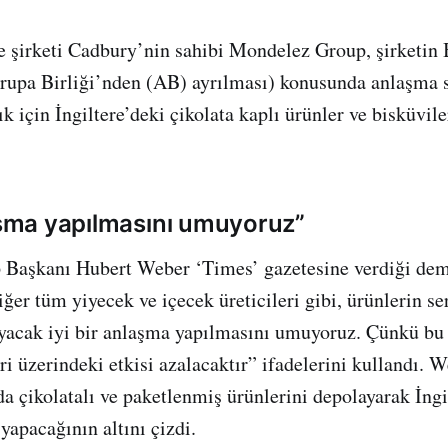
e şirketi Cadbury’nin sahibi Mondelez Group, şirketin 
Avrupa Birliği’nden (AB) ayrılması) konusunda anlaşma
 için İngiltere’deki çikolata kaplı ürünler ve bisküvile
laşma yapılmasını umuyoruz”
Başkanı Hubert Weber ‘Times’ gazetesine verdiği dem
iğer tüm yiyecek ve içecek üreticileri gibi, ürünlerin se
yacak iyi bir anlaşma yapılmasını umuyoruz. Çünkü bu 
eri üzerindeki etkisi azalacaktır” ifadelerini kullandı. W
a çikolatalı ve paketlenmiş ürünlerini depolayarak İng
 yapacağının altını çizdi.