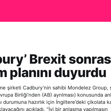
ury’ Brexit sonrası
 planını duyurdu
eme şirketi Cadbury’nin sahibi Mondelez Group, ş
 Avrupa Birliği’nden (AB) ayrılması) konusunda a
durumuna hazırlık için İngiltere’deki çikolata ka
klayacağını açıkladı. “İyi bir anlaşma yapılmasın