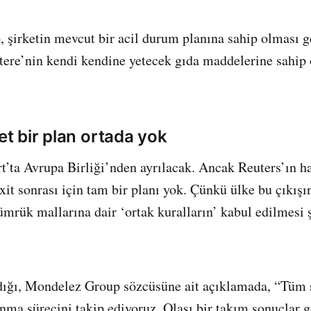
şirketin mevcut bir acil durum planına sahip olması g
iltere’nin kendi kendine yetecek gıda maddelerine sahip
net bir plan ortada yok
rt’ta Avrupa Birliği’nden ayrılacak. Ancak Reuters’ın h
xit sonrası için tam bir planı yok. Çünkü ülke bu çıkışı
mrük mallarına dair ‘ortak kuralların’ kabul edilmesi ş
dığı, Mondelez Group sözcüsüne ait açıklamada, “Tüm şi
ınma sürecini takip ediyoruz. Olası bir takım sonuçlar g