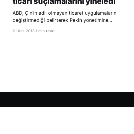
ticari suçlamalarını yineledi
ABD, Çin’in adil olmayan ticaret uygulamalarını
değiştirmediği belirterek Pekin yönetimine
yönelik suçlamalarını yineledi. ABD Ticaret
21 Kas 2018
1 min read
Temsilciliği’nin Çin’in fikri mülkiyet ve teknoloji
transfer politikalarına dair hazırladığı ‘Section
301’ adlı soruşturma raporunun güncellenmiş
halinde
Sign up