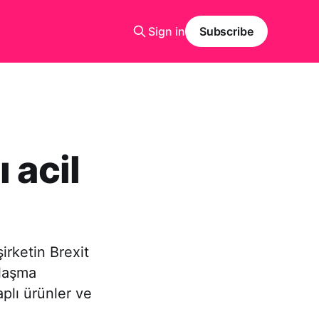
Sign in
Subscribe
 acil
irketin Brexit
nlaşma
plı ürünler ve