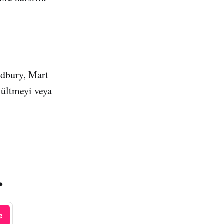
adbury, Mart
çültmeyi veya
.
e