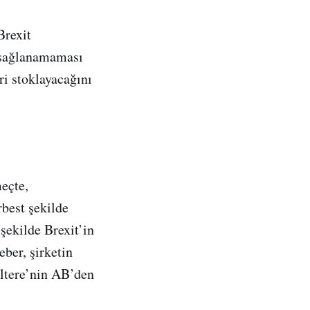
Brexit
 sağlanamaması
ri stoklayacağını
eçte,
rbest şekilde
şekilde Brexit’in
eber, şirketin
iltere’nin AB’den