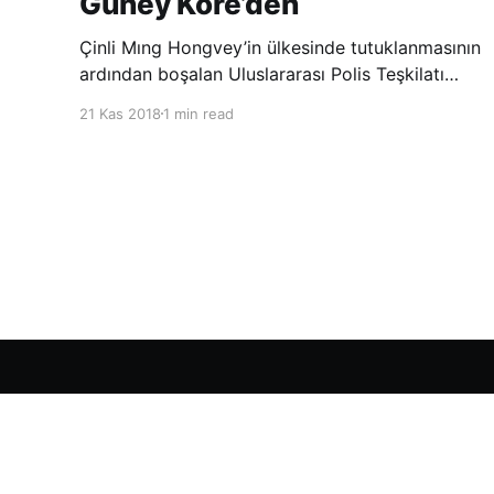
Güney Kore’den
Çinli Mıng Hongvey’in ülkesinde tutuklanmasının
ardından boşalan Uluslararası Polis Teşkilatı
(INTERPOL) Başkanlığına Güney Koreli Kim
21 Kas 2018
1 min read
Jong Yang seçildi. INTERPOL Genel Kurulu’nun
Dubai’deki toplantısında yapılan seçimde,
oyların 3’te 2’sini kazanan Kim, teşkilatın yeni
Şarkul Avsat Türkçe Arşivi
© 2026