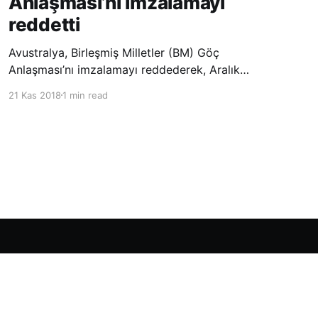
Anlaşması’nı imzalamayı
reddetti
Avustralya, Birleşmiş Milletler (BM) Göç
Anlaşması’nı imzalamayı reddederek, Aralık
ayında Fas’ta düzenlenecek olan uluslararası
21 Kas 2018
1 min read
konferansta BM üyesi ülkeler tarafından
imzalanması beklenen Küresel Göç
Sözleşmesi’ne katılmayacağını açıklayan
ülkelerin yer aldığı uzun listeye dahil oldu.
Powered by Ghost