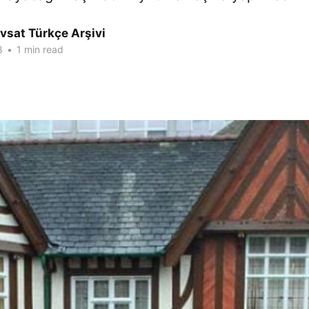
vsat Türkçe Arşivi
8
•
1 min read