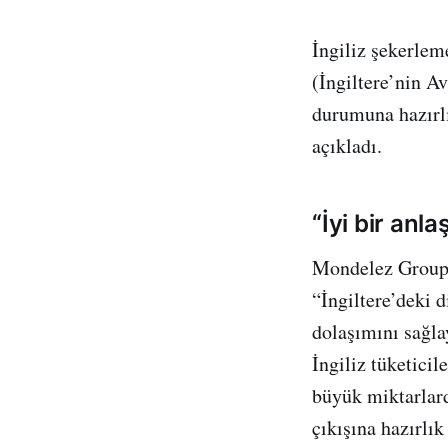
İngiliz şekerlem
(İngiltere’nin 
durumuna hazırlık
açıkladı.
“İyi bir an
Mondelez Group 
“İngiltere’deki d
dolaşımını sağla
İngiliz tüketicil
büyük miktarlard
çıkışına hazırlık