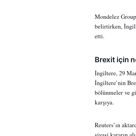
Mondelez Group, 
belirtirken, İng
etti.
Brexit için 
İngiltere, 29 Ma
İngiltere’nin Bre
bölünmeler ve gü
karşıya.
Reuters’ın aktar
siyasi kararın al