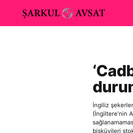
‘Cadb
durum
İngiliz şekerl
(İngiltere’nin
sağlanamaması 
bisküvileri sto