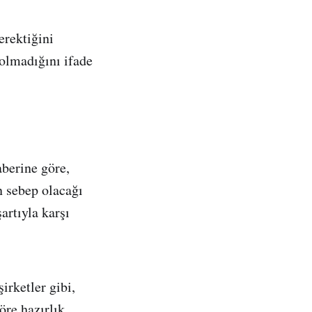
erektiğini
 olmadığını ifade
aberine göre,
n sebep olacağı
artıyla karşı
rketler gibi,
öre hazırlık