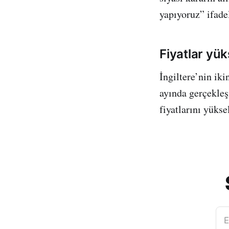
yapıyoruz” ifadel
Fiyatlar yük
İngiltere’nin ik
ayında gerçekleş
fiyatlarını yüks
E