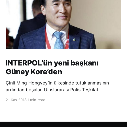
INTERPOL’ün yeni başkanı
Güney Kore’den
Çinli Mıng Hongvey’in ülkesinde tutuklanmasının
ardından boşalan Uluslararası Polis Teşkilatı
(INTERPOL) Başkanlığına Güney Koreli Kim Jong Yang
21 Kas 2018
1 min read
seçildi. INTERPOL Genel Kurulu’nun Dubai’deki
toplantısında yapılan seçimde, oyların 3’te 2’sini
kazanan Kim, teşkilatın yeni