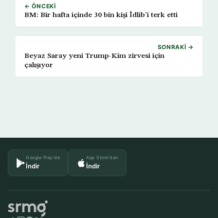
← ÖNCEKI
BM: Bir hafta içinde 30 bin kişi İdlib’i terk etti
SONRAKI →
Beyaz Saray yeni Trump-Kim zirvesi için
çalışıyor
Google Play'de
App Store'dan
İndir
İndir