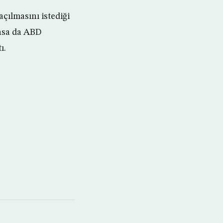
çılmasını istediği
unsa da ABD
ı.