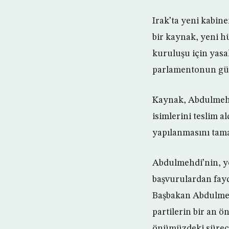
Irak’ta yeni kabin
bir kaynak, yeni 
kuruluşu için yasa
parlamentonun güv
Kaynak, Abdulmehdi
isimlerini teslim 
yapılanmasını tama
Abdulmehdi’nin, ye
başvurulardan fay
Başbakan Abdulmehdi
partilerin bir an ö
önümüzdeki süreçte