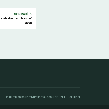
SONRAKI →
s çabalarına devam’
dedi
Hakkımızda
Reklam
Kurallar ve Koşullar
Gizlilik Politikası