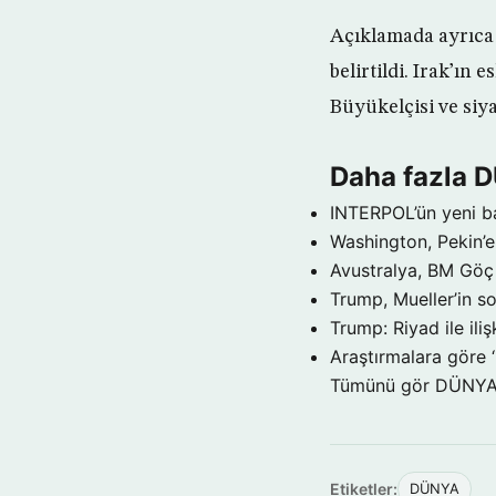
Açıklamada ayrıca 
belirtildi. Irak’ın
Büyükelçisi ve siya
Daha fazla 
INTERPOL’ün yeni b
Washington, Pekin’e 
Avustralya, BM Göç 
Trump, Mueller’in so
Trump: Riyad ile il
Araştırmalara göre 
Tümünü gör DÜNY
Etiketler:
DÜNYA