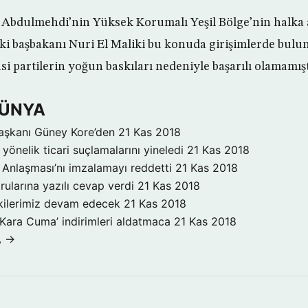
Abdulmehdi’nin Yüksek Korumalı Yeşil Bölge’nin halka a
 eski başbakanı Nuri El Maliki bu konuda girişimlerde bul
si partilerin yoğun baskıları nedeniyle başarılı olamamışt
DÜNYA
aşkanı Güney Kore’den
21 Kas 2018
yönelik ticari suçlamalarını yineledi
21 Kas 2018
Anlaşması’nı imzalamayı reddetti
21 Kas 2018
rularına yazılı cevap verdi
21 Kas 2018
işkilerimiz devam edecek
21 Kas 2018
‘Kara Cuma’ indirimleri aldatmaca
21 Kas 2018
A →