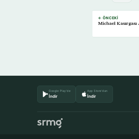
← ÖNCEKI
Michael Kasırgası 
Google Play'de
App Store'dan
İndir
İndir