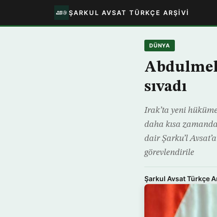
ŞARKUL AVSAT TÜRKÇE ARŞIVI
DÜNYA
Abdulmehd
sıvadı
Irak’ta yeni hüküme
daha kısa zamanda k
dair Şarku’l Avsat’
görevlendirile
Şarkul Avsat Türkçe A