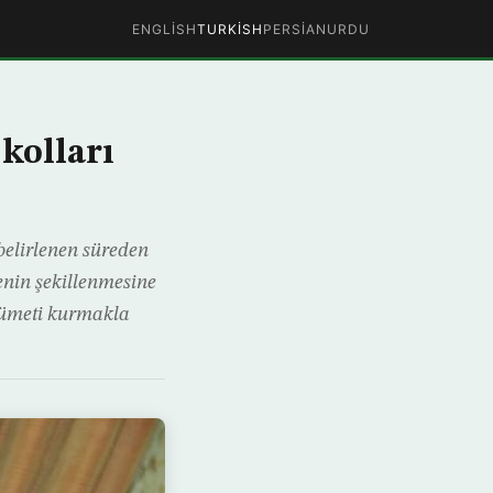
ENGLISH
TURKISH
PERSIAN
URDU
kolları
belirlenen süreden
enin şekillenmesine
kümeti kurmakla