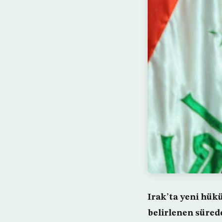
Irak’ta yeni hük
belirlenen süred