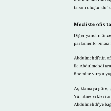
tabanı oluşturdu” 
Mecliste ofis t
Diğer yandan önce
parlamento binası i
Abdulmehdi’nin ofi
ile Abdulmehdi ar
önemine vurgu yapıl
Açıklamaya göre, 
Yürütme erkleri ar
Abdulmehdi’ye bağlı