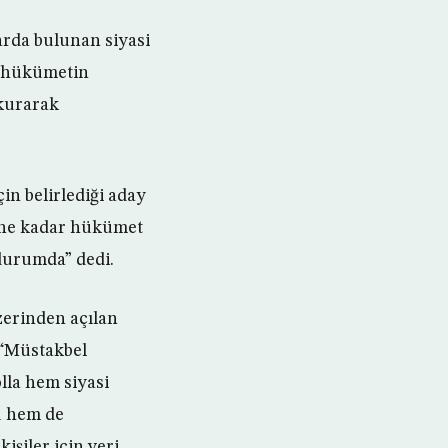
arda bulunan siyasi
 ‘hükümetin
 kurarak
in belirlediği aday
’üne kadar hükümet
durumda” dedi.
zerinden açılan
 “Müstakbel
lla hem siyasi
du hem de
şiler için veri