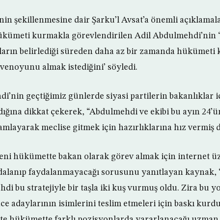
enin şekillenmesine dair Şarku’l Avsat’a önemli açıklamal
hükümeti kurmakla görevlendirilen Adil Abdulmehdi’nin
ların belirlediği süreden daha az bir zamanda hükümeti
enoyunu almak istediğini’ söyledi.
’nin geçtiğimiz günlerde siyasi partilerin bakanlıklar iç
aldığına dikkat çekerek, “Abdulmehdi ve ekibi bu ayın 24
mlayarak meclise gitmek için hazırlıklarına hız vermiş 
ni hükümette bakan olarak görev almak için internet ü
dalanıp faydalanmayacağı sorusunu yanıtlayan kaynak,
 bu stratejiyle bir taşla iki kuş vurmuş oldu. Zira bu yo
nce adaylarının isimlerini teslim etmeleri için baskı kur
 hükümette farklı pozisyonlarda yararlanacağı uzman ki