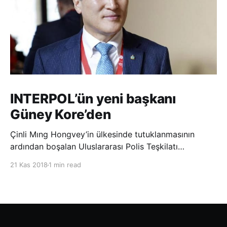
INTERPOL’ün yeni başkanı
Güney Kore’den
Çinli Mıng Hongvey’in ülkesinde tutuklanmasının
ardından boşalan Uluslararası Polis Teşkilatı
(INTERPOL) Başkanlığına Güney Koreli Kim Jong Yang
21 Kas 2018
1 min read
seçildi. INTERPOL Genel Kurulu’nun Dubai’deki
toplantısında yapılan seçimde, oyların 3’te 2’sini
kazanan Kim, teşkilatın yeni