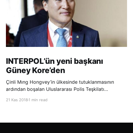
INTERPOL’ün yeni başkanı
Güney Kore’den
Çinli Mıng Hongvey’in ülkesinde tutuklanmasının
ardından boşalan Uluslararası Polis Teşkilatı
(INTERPOL) Başkanlığına Güney Koreli Kim Jong Yang
21 Kas 2018
1 min read
seçildi. INTERPOL Genel Kurulu’nun Dubai’deki
toplantısında yapılan seçimde, oyların 3’te 2’sini
kazanan Kim, teşkilatın yeni