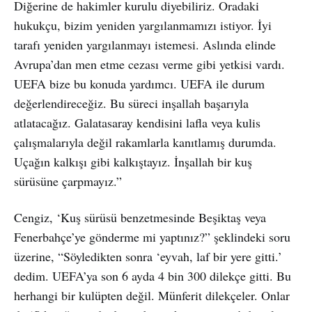
Diğerine de hakimler kurulu diyebiliriz. Oradaki
hukukçu, bizim yeniden yargılanmamızı istiyor. İyi
tarafı yeniden yargılanmayı istemesi. Aslında elinde
Avrupa’dan men etme cezası verme gibi yetkisi vardı.
UEFA bize bu konuda yardımcı. UEFA ile durum
değerlendireceğiz. Bu süreci inşallah başarıyla
atlatacağız. Galatasaray kendisini lafla veya kulis
çalışmalarıyla değil rakamlarla kanıtlamış durumda.
Uçağın kalkışı gibi kalkıştayız. İnşallah bir kuş
sürüsüne çarpmayız.”
Cengiz, ‘Kuş sürüsü benzetmesinde Beşiktaş veya
Fenerbahçe’ye gönderme mi yaptınız?” şeklindeki soru
üzerine, “Söyledikten sonra ‘eyvah, laf bir yere gitti.’
dedim. UEFA’ya son 6 ayda 4 bin 300 dilekçe gitti. Bu
herhangi bir kulüpten değil. Münferit dilekçeler. Onlar