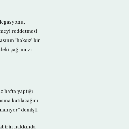
elegasyonu,
rmeyi reddetmesi
sının ‘haksız’ bir
deki çağrımızı
z hafta yaptığı
sına katılacağını
lanıyor” demişti.
habirin hakkında