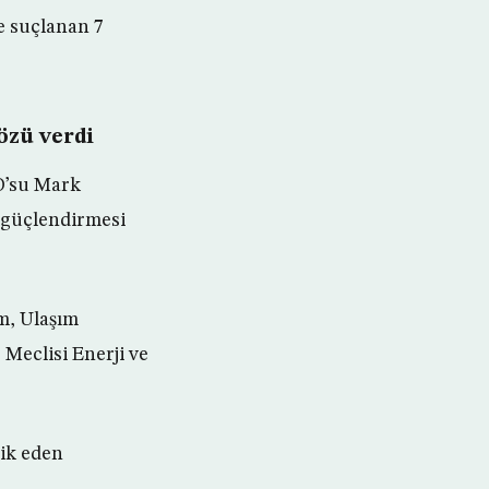
e suçlanan 7
özü verdi
O’su Mark
ı güçlendirmesi
m, Ulaşım
 Meclisi Enerji ve
vik eden