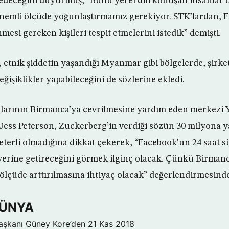
 edeceğini duyurmuş, “Bunu yerel dili konuşan insanla
önemli ölçüde yoğunlaştırmamız gerekiyor. STK’lardan, 
mesi gereken kişileri tespit etmelerini istedik” demişti.
 etnik şiddetin yaşandığı Myanmar gibi bölgelerde, şirke
işiklikler yapabileceğini de sözlerine ekledi.
larının Birmanca’ya çevrilmesine yardım eden merkezi 
Jess Peterson, Zuckerberg’in verdiği sözün 30 milyona ya
yeterli olmadığına dikkat çekerek, “Facebook’un 24 saat sü
yerine getireceğini görmek ilginç olacak. Çünkü Birmanc
ölçüde arttırılmasına ihtiyaç olacak” değerlendirmesind
DÜNYA
aşkanı Güney Kore’den
21 Kas 2018