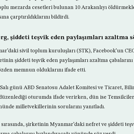
toplu mezarda cesetleri bulunan 10 Arakanlıyı öldürmekl
na çarptırıldıklarını bildirdi.
g, şiddeti teşvik eden paylaşımları azaltma s
r’daki sivil toplum kuruluşları (STK), Facebook’un CE
etinin şiddeti teşvik eden paylaşımları azaltma çabaların
zden memnun olduklarını ifade etti.
alı günü ABD Senatosu Adalet Komitesi ve Ticaret, Bili
düzenlediği oturumda ifade verirken, dün ise Temsilciler
ünde milletvekillerinin sorularını yanıtladı.
 sırasında, şirketinin Myanmar’daki nefret ve şiddeti teş
rma çabalarını hızlandıracağı yönünde söz verdi.