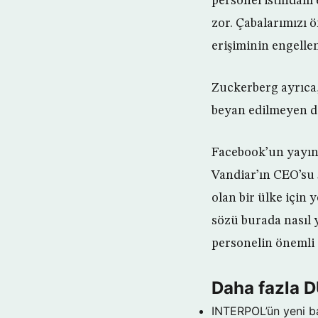
personel istihdam
zor. Çabalarımızı 
erişiminin engellen
Zuckerberg ayrıca,
beyan edilmeyen değ
Facebook’un yayın
Vandiar’ın CEO’su 
olan bir ülke için 
sözü burada nasıl 
personelin önemli 
Daha fazla 
INTERPOL’ün yeni b