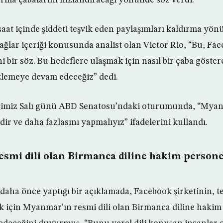
saat içinde şiddeti teşvik eden paylaşımları kaldırma yö
 ağlar içeriği konusunda analist olan Victor Rio, “Bu, Fa
ihi bir söz. Bu hedeflere ulaşmak için nasıl bir çaba göste
 izlemeye devam edeceğiz” dedi.
ğimiz Salı günü ABD Senatosu’ndaki oturumunda, “Myan
dir ve daha fazlasını yapmalıyız” ifadelerini kullandı.
smi dili olan Birmanca diline hakim persone
aha önce yaptığı bir açıklamada, Facebook şirketinin, t
ak için Myanmar’ın resmi dili olan Birmanca diline hakim