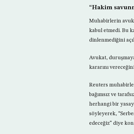
“Hakim savunm
Muhabirlerin avuk
kabul etmedi. Bu ka
dinlenmediğini açık
Avukat, duruşmaya
kararını vereceğini
Reuters muhabirler
bağımsız ve tarafsı
herhangi bir yasayı
söyleyerek, “Serbe
edeceğiz” diye kon