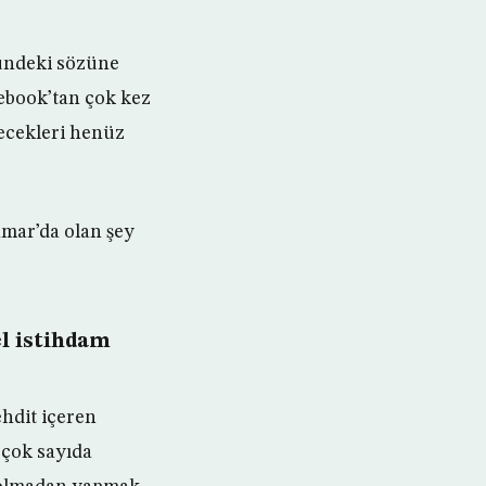
nündeki sözüne
cebook’tan çok kez
recekleri henüz
mar’da olan şey
l istihdam
ehdit içeren
 çok sayıda