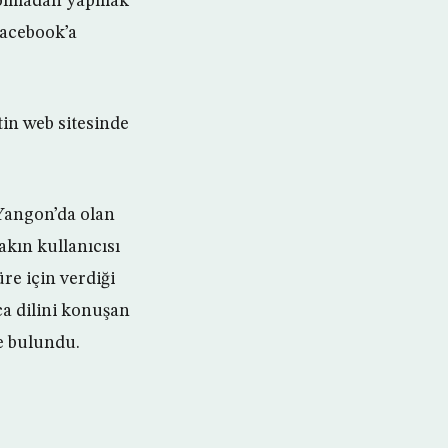
r olmadan yapmak
Facebook’a
tin web sitesinde
Yangon’da olan
kın kullanıcısı
re için verdiği
a dilini konuşan
e bulundu.