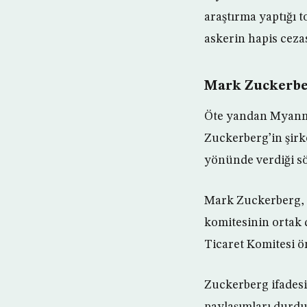
araştırma yaptığı 
askerin hapis cezası
Mark Zuckerber
Öte yandan Myanma
Zuckerberg’in şirk
yönünde verdiği sö
Mark Zuckerberg, S
komitesinin ortak 
Ticaret Komitesi ön
Zuckerberg ifadesi
paylaşımları durdu