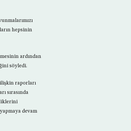
avunmalarımızı
nların hepsinin
nmesinin ardından
ini söyledi.
işkin raporları
arı sırasında
iklerini
yi yapmaya devam