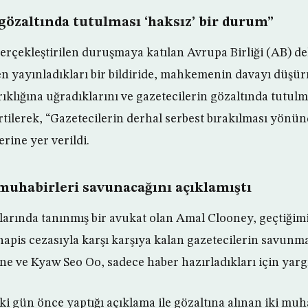
gözaltında tutulması ‘haksız’ bir durum”
rçekleştirilen duruşmaya katılan Avrupa Birliği (AB) d
n yayınladıkları bir bildiride, mahkemenin davayı düşü
ıklığına uğradıklarını ve gazetecilerin gözaltında tutulma
tilerek, “Gazetecilerin derhal serbest bırakılması yönün
erine yer verildi.
uhabirleri savunacağını açıklamıştı
larında tanınmış bir avukat olan Amal Clooney, geçtiğimi
hapis cezasıyla karşı karşıya kalan gazetecilerin savunma
 ve Kyaw Seo Oo, sadece haber hazırladıkları için yargı
 gün önce yaptığı açıklama ile gözaltına alınan iki mu