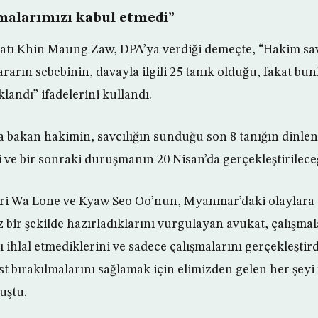
alarımızı kabul etmedi”
atı Khin Maung Zaw, DPA’ya verdiği demeçte, “Hakim s
rarın sebebinin, davayla ilgili 25 tanık olduğu, fakat bu
landı” ifadelerini kullandı.
 bakan hakimin, savcılığın sunduğu son 8 tanığın dinle
 ve bir sonraki duruşmanın 20 Nisan’da gerçekleştirileceğ
i Wa Lone ve Kyaw Seo Oo’nun, Myanmar’daki olaylara il
z bir şekilde hazırladıklarını vurgulayan avukat, çalışmal
 ihlal etmediklerini ve sadece çalışmalarını gerçekleştird
st bırakılmalarını sağlamak için elimizden gelen her şe
uştu.