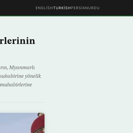
ENGLISH
TURKISH
PERSIAN
URDU
lerinin
rın, Myanmarlı
 muhabirine yönelik
 muhabirlerine