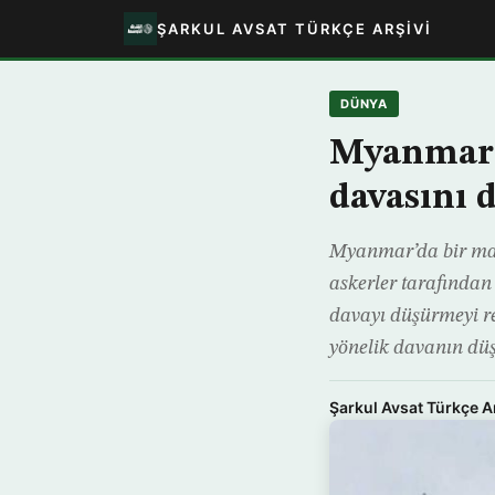
ŞARKUL AVSAT TÜRKÇE ARŞIVI
DÜNYA
Myanmar 
davasını 
Myanmar’da bir ma
askerler tarafından
davayı düşürmeyi re
yönelik davanın dü
Şarkul Avsat Türkçe A