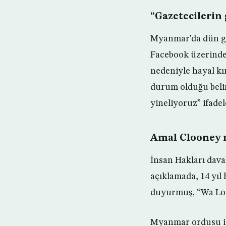
“Gazetecilerin 
Myanmar’da dün ge
Facebook üzerinde
nedeniyle hayal kır
durum olduğu belir
yineliyoruz” ifadel
Amal Clooney m
İnsan Hakları dava
açıklamada, 14 yıl 
duyurmuş, “Wa Lone
Myanmar ordusu iki