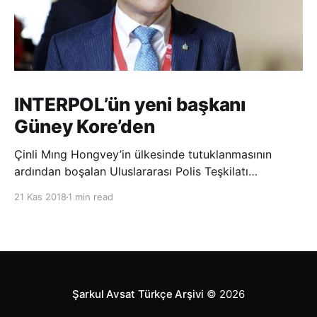
INTERPOL’ün yeni başkanı
Güney Kore’den
Çinli Mıng Hongvey’in ülkesinde tutuklanmasının
ardından boşalan Uluslararası Polis Teşkilatı
(INTERPOL) Başkanlığına Güney Koreli Kim Jong Yang
21 Kas 2018
1 min read
seçildi. INTERPOL Genel Kurulu’nun Dubai’deki
toplantısında yapılan seçimde, oyların 3’te 2’sini
kazanan Kim, teşkilatın yeni
Şarkul Avsat Türkçe Arşivi
© 2026