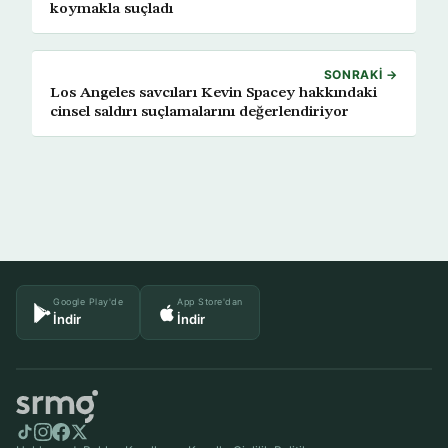
koymakla suçladı
SONRAKI →
Los Angeles savcıları Kevin Spacey hakkındaki
cinsel saldırı suçlamalarını değerlendiriyor
Google Play'de
App Store'dan
İndir
İndir