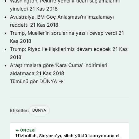
Washington, Pekin’e yönelik ticari suçlamalarını
yineledi
21 Kas 2018
Avustralya, BM Göç Anlaşması’nı imzalamayı
reddetti
21 Kas 2018
Trump, Mueller’in sorularına yazılı cevap verdi
21
Kas 2018
Trump: Riyad ile ilişkilerimiz devam edecek
21 Kas
2018
Araştırmalara göre ‘Kara Cuma’ indirimleri
aldatmaca
21 Kas 2018
Tümünü gör DÜNYA →
Etiketler:
DÜNYA
← ÖNCEKI
Hizbullah, Sinyora’yı, silah yüklü kamyonuna el