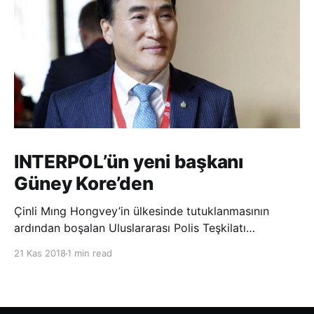
INTERPOL’ün yeni başkanı
Güney Kore’den
Çinli Mıng Hongvey’in ülkesinde tutuklanmasının
ardından boşalan Uluslararası Polis Teşkilatı
(INTERPOL) Başkanlığına Güney Koreli Kim Jong Yang
21 Kas 2018
1 min read
seçildi. INTERPOL Genel Kurulu’nun Dubai’deki
toplantısında yapılan seçimde, oyların 3’te 2’sini
kazanan Kim, teşkilatın yeni