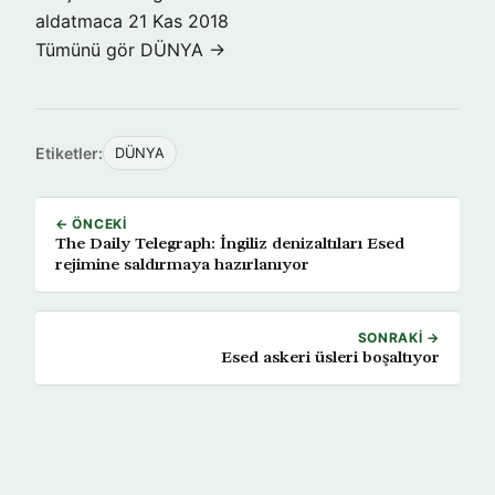
aldatmaca
21 Kas 2018
Tümünü gör DÜNYA →
Etiketler:
DÜNYA
← ÖNCEKI
The Daily Telegraph: İngiliz denizaltıları Esed
rejimine saldırmaya hazırlanıyor
SONRAKI →
Esed askeri üsleri boşaltıyor