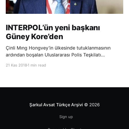
INTERPOL’ün yeni başkanı
Güney Kore’den
Çinli Mıng Hongvey’in ülkesinde tutuklanmasının
ardından boşalan Uluslararası Polis Teşkilatı
(INTERPOL) Başkanlığına Güney Koreli Kim Jong Yang
21 Kas 2018
1 min read
seçildi. INTERPOL Genel Kurulu’nun Dubai’deki
toplantısında yapılan seçimde, oyların 3’te 2’sini
kazanan Kim, teşkilatın yeni
Şarkul Avsat Türkçe Arşivi
© 2026
Sign up