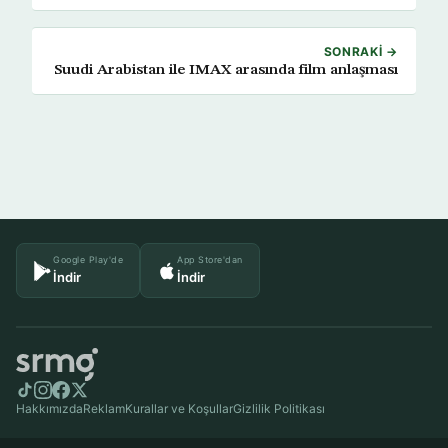
SONRAKI →
Suudi Arabistan ile IMAX arasında film anlaşması
Google Play'de
App Store'dan
İndir
İndir
Hakkımızda
Reklam
Kurallar ve Koşullar
Gizlilik Politikası