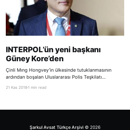
INTERPOL’ün yeni başkanı
Güney Kore’den
Çinli Mıng Hongvey’in ülkesinde tutuklanmasının
ardından boşalan Uluslararası Polis Teşkilatı
(INTERPOL) Başkanlığına Güney Koreli Kim Jong Yang
21 Kas 2018
1 min read
seçildi. INTERPOL Genel Kurulu’nun Dubai’deki
toplantısında yapılan seçimde, oyların 3’te 2’sini
kazanan Kim, teşkilatın yeni
Şarkul Avsat Türkçe Arşivi
© 2026