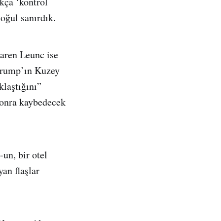
kça ‘kontrol
oğul sanırdık.
aren Leunc ise
“Trump’ın Kuzey
klaştığını”
sonra kaybedecek
un, bir otel
an flaşlar