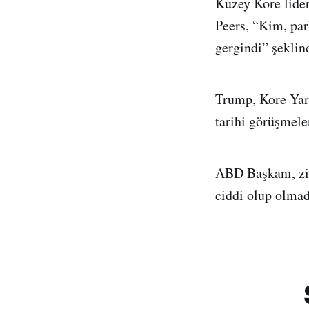
Kuzey Kore lide
Peers, “Kim, par
gergindi” şeklin
Trump, Kore Yarı
tarihi görüşmeler
ABD Başkanı, zir
ciddi olup olmad