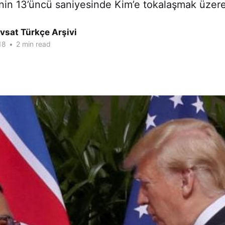
nin 13’üncü saniyesinde Kim’e tokalaşmak üzere
vsat Türkçe Arşivi
18
•
2 min read