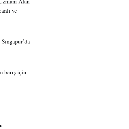
 Uzmanı Alan
anlı ve
e Singapur’da
n barış için
.