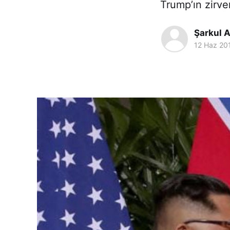
Trump’ın zirve
Şarkul A
12 Haz 20