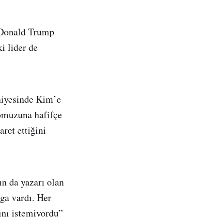
 Donald Trump
i lider de
aniyesinde Kim’e
 omuzuna hafifçe
ret ettiğini
ın da yazarı olan
ga vardı. Her
ını istemiyordu”