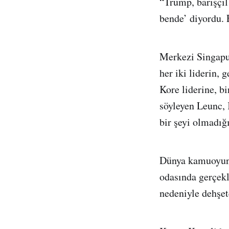
“Trump, barışçıl
bende’ diyordu. 
Merkezi Singapur
her iki liderin,
Kore liderine, b
söyleyen Leunc,
bir şeyi olmadığ
Dünya kamuoyunun
odasında gerçekl
nedeniyle dehşe