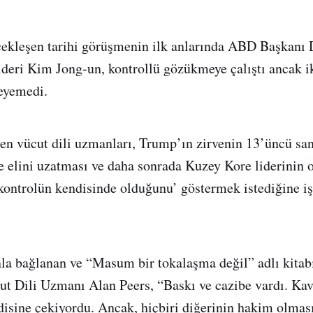
çekleşen tarihi görüşmenin ilk anlarında ABD Başkanı
ideri Kim Jong-un, kontrollü gözükmeye çalıştı ancak ik
leyemedi.
den vücut dili uzmanları, Trump’ın zirvenin 13’üncü s
 elini uzatması ve daha sonrada Kuzey Kore liderinin
ontrolün kendisinde olduğunu’ göstermek istediğine işa
nla bağlanan ve “Masum bir tokalaşma değil” adlı kitab
ut Dili Uzmanı Alan Peers, “Baskı ve cazibe vardı. Kav
ndisine çekiyordu. Ancak, hiçbiri diğerinin hakim olmas