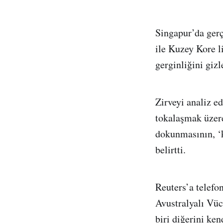
Singapur’da ger
ile Kuzey Kore l
gerginliğini giz
Zirveyi analiz e
tokalaşmak üzere
dokunmasının, ‘k
belirtti.
Reuters’a telefo
Avustralyalı Vüc
biri diğerini ke