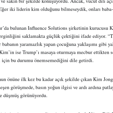
 ve sakin bir şekilde konuşuyordu. Ancak, vücut dili açı
Eğer iki liderin kim olduğunu bilmeseydik, onları baba-
’da bulunan Influence Solutions şirketinin kurucusu K
 gerginliğini saklamakta güçlük çektiğini ifade ediyor. 
ir babanın yaramazlık yapan çocuğuna yaklaşımı gibi ya
 Kim’in ise Trump’ı masaya oturmaya mecbur ettikten 
ı için bu durumu önemsemediğini dile getirdi.
 önüne ilk kez bu kadar açık şekilde çıkan Kim Jong-
eşen görüşmede, basın yoğun ilgisi ve ardı ardına patlay
te düşmüş görünüyordu.