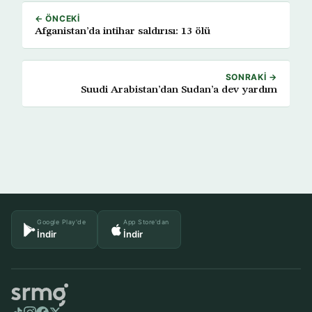
← ÖNCEKI
Afganistan’da intihar saldırısı: 13 ölü
SONRAKI →
Suudi Arabistan’dan Sudan’a dev yardım
Google Play'de
App Store'dan
İndir
İndir