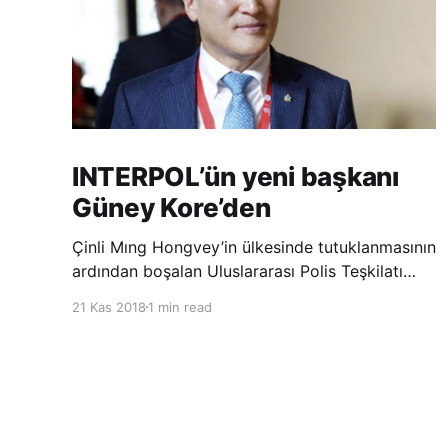
INTERPOL’ün yeni başkanı
Güney Kore’den
Çinli Mıng Hongvey’in ülkesinde tutuklanmasının
ardından boşalan Uluslararası Polis Teşkilatı
(INTERPOL) Başkanlığına Güney Koreli Kim
21 Kas 2018
1 min read
Jong Yang seçildi. INTERPOL Genel Kurulu’nun
Dubai’deki toplantısında yapılan seçimde,
oyların 3’te 2’sini kazanan Kim, teşkilatın yeni