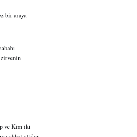
z bir araya
sabahı
 zirvenin
p ve Kim iki
p sohbet ettiler.