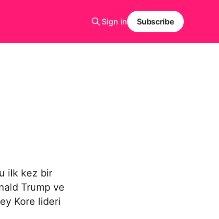
Sign in
Subscribe
a
 ilk kez bir
onald Trump ve
ey Kore lideri