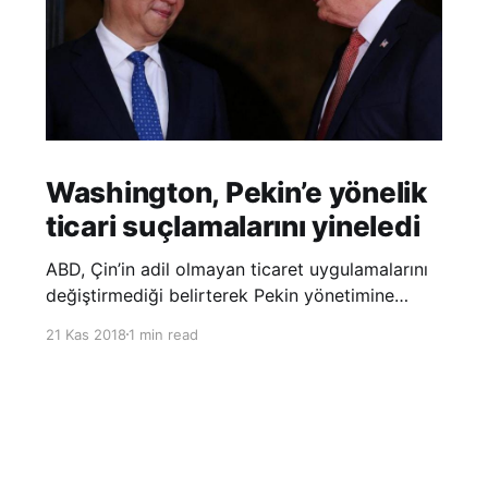
Washington, Pekin’e yönelik
ticari suçlamalarını yineledi
ABD, Çin’in adil olmayan ticaret uygulamalarını
değiştirmediği belirterek Pekin yönetimine
yönelik suçlamalarını yineledi. ABD Ticaret
21 Kas 2018
1 min read
Temsilciliği’nin Çin’in fikri mülkiyet ve teknoloji
transfer politikalarına dair hazırladığı ‘Section
301’ adlı soruşturma raporunun güncellenmiş
halinde