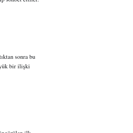
tıktan sonra bu
ük bir ilişki
öngörülen ilk