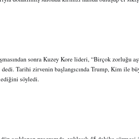
ışmasından sonra Kuzey Kore lideri, “Birçok zorluğu aş
 dedi. Tarihi zirvenin başlangıcında Trump, Kim ile büy
ediğini söyledi.
dün açıklanan programda, yaklaşık 45 dakika sürmesi 