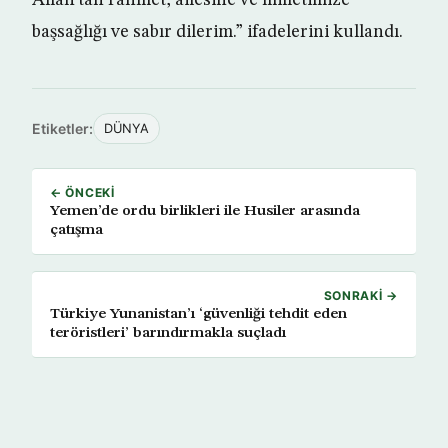
Allah’tan rahmet, ailesine ve milletimize
başsağlığı ve sabır dilerim.” ifadelerini kullandı.
Etiketler:
DÜNYA
← ÖNCEKI
Yemen’de ordu birlikleri ile Husiler arasında
çatışma
SONRAKI →
Türkiye Yunanistan’ı ‘güvenliği tehdit eden
teröristleri’ barındırmakla suçladı